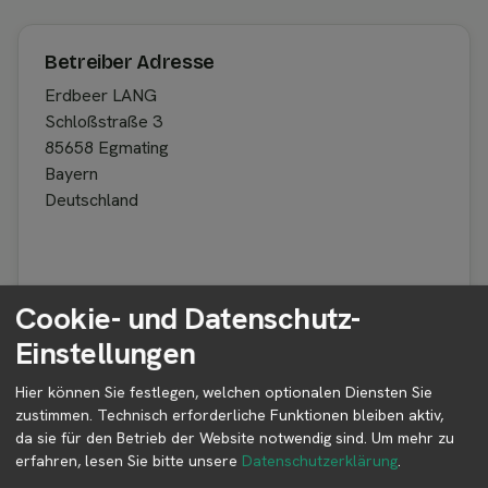
Betreiber Adresse
Erdbeer LANG
Schloßstraße 3
85658 Egmating
Bayern
Deutschland
Betreiber kontaktieren
Cookie- und Datenschutz-
Auf der Profilseite des Betreibers findest du weitere
Einstellungen
Informationen zum Betreiber und
Kontaktmöglichkeiten.
Hier können Sie festlegen, welchen optionalen Diensten Sie
zustimmen. Technisch erforderliche Funktionen bleiben aktiv,
da sie für den Betrieb der Website notwendig sind.
Um mehr zu
👤︎ Profilseite
erfahren, lesen Sie bitte unsere
Datenschutzerklärung
.