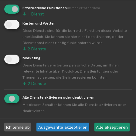
Erforderliche Funktionen
(immer erforderlich)
↓
1
Dienst
Karten und Wetter
Weitere Standorte von Erdbeer LANG
Diese Dienste sind für die korrekte Funktion dieser Website
unerlässlich. Sie können sie hier nicht deaktivieren, da der
Erdbeer LANG betreibt 56 Standorte
Dienst sonst nicht richtig funktionieren würde.
Alle Standorte von Erdbeer LANG↗
↓
2
Dienste
Kompakte Übersicht aller Standorte inkl.
Marketing
Firmensitz von Erdbeer LANG in einer Karte und
Diese Dienste verarbeiten persönliche Daten, um Ihnen
als Liste amzeigen.
relevante Inhalte über Produkte, Dienstleistungen oder
Themen zu zeigen, die Sie interessieren könnten.
↓
2
Dienste
Alle Dienste aktivieren oder deaktivieren
Aktuelle Infos zur Region 85560
Mit diesem Schalter können Sie alle Dienste aktivieren oder
Ebersberg
deaktivieren.
Ich lehne ab
Ausgewählte akzeptieren
Alle akzeptieren
Erntewetter für Ebersberg