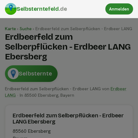
Selbsterntefeld
.de
Anmelden
Karte
›
Suche
›
Erdbeerfeld zum Selberpflücken - Erdbeer LANG
Erdbeerfeld zum
Selberpflücken - Erdbeer LANG
Ebersberg
Selbsternte
Erdbeerfeld zum Selberpflücken - Erdbeer LANG von
Erdbeer
LANG
· In 85560 Ebersberg, Bayern
Erdbeerfeld zum Selberpflücken - Erdbeer
LANG Ebersberg
85560 Ebersberg