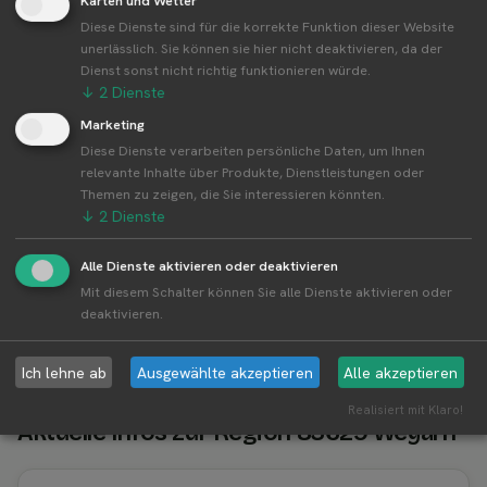
Diese Dienste sind für die korrekte Funktion dieser Website
👤︎ Profilseite
unerlässlich. Sie können sie hier nicht deaktivieren, da der
Dienst sonst nicht richtig funktionieren würde.
↓
2
Dienste
Marketing
Diese Dienste verarbeiten persönliche Daten, um Ihnen
Weitere Standorte von Erdbeer LANG
relevante Inhalte über Produkte, Dienstleistungen oder
Themen zu zeigen, die Sie interessieren könnten.
Erdbeer LANG betreibt 56 Standorte
↓
2
Dienste
Alle Standorte von Erdbeer LANG↗
Kompakte Übersicht aller Standorte inkl.
Alle Dienste aktivieren oder deaktivieren
Firmensitz von Erdbeer LANG in einer Karte und
Mit diesem Schalter können Sie alle Dienste aktivieren oder
deaktivieren.
als Liste amzeigen.
Ich lehne ab
Ausgewählte akzeptieren
Alle akzeptieren
Realisiert mit Klaro!
Aktuelle Infos zur Region 83629 Weyarn