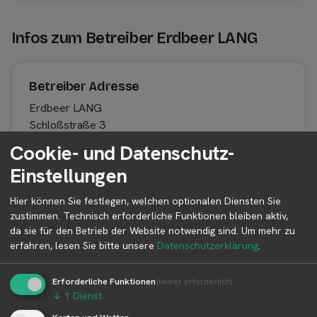
Infos zum Betreiber Erdbeer LANG
Betreiber Adresse
Erdbeer LANG
Schloßstraße 3
85658 Egmating
Cookie- und Datenschutz-
Bayern
Einstellungen
Deutschland
Hier können Sie festlegen, welchen optionalen Diensten Sie
zustimmen. Technisch erforderliche Funktionen bleiben aktiv,
da sie für den Betrieb der Website notwendig sind.
Um mehr zu
Betreiber kontaktieren
erfahren, lesen Sie bitte unsere
Datenschutzerklärung
.
Auf der Profilseite des Betreibers findest du weitere
Informationen zum Betreiber und
Erforderliche Funktionen
(immer erforderlich)
Kontaktmöglichkeiten.
↓
1
Dienst
Karten und Wetter