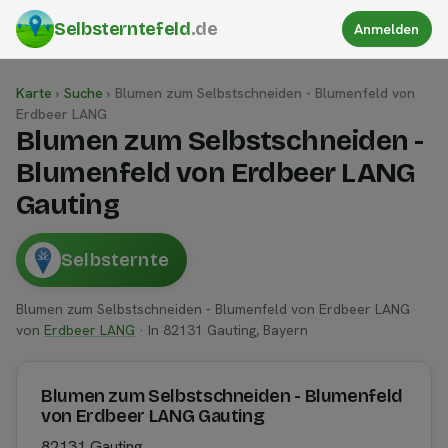
Selbsterntefeld
.de
Anmelden
Karte
›
Suche
›
Blumen zum Selbstschneiden - Blumenfeld von
Erdbeer LANG
Blumen zum Selbstschneiden -
Blumenfeld von Erdbeer LANG
Gauting
Selbsternte
Blumen zum Selbstschneiden - Blumenfeld von Erdbeer LANG
von
Erdbeer LANG
· In 82131 Gauting, Bayern
Blumen zum Selbstschneiden - Blumenfeld
von Erdbeer LANG Gauting
82131 Gauting