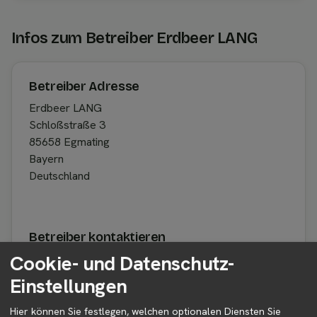
Infos zum Betreiber Erdbeer LANG
Betreiber Adresse
Erdbeer LANG
Schloßstraße 3
85658 Egmating
Bayern
Deutschland
Betreiber kontaktieren
Cookie- und Datenschutz-
Auf der Profilseite des Betreibers findest du weitere
Informationen zum Betreiber und
Einstellungen
Kontaktmöglichkeiten.
Hier können Sie festlegen, welchen optionalen Diensten Sie