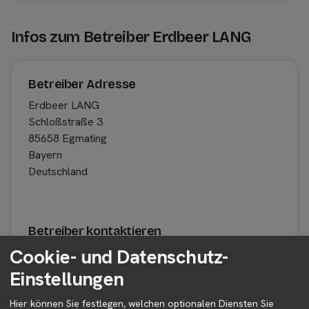
Infos zum Betreiber Erdbeer LANG
Betreiber Adresse
Erdbeer LANG
Schloßstraße 3
85658 Egmating
Bayern
Deutschland
Betreiber kontaktieren
Cookie- und Datenschutz-
Auf der Profilseite des Betreibers findest du weitere
Informationen zum Betreiber und
Einstellungen
Kontaktmöglichkeiten.
Hier können Sie festlegen, welchen optionalen Diensten Sie