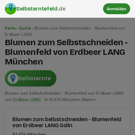
Selbsterntefeld
.de
Anmelden
Karte
›
Suche
›
Blumen zum Selbstschneiden - Blumenfeld von
Erdbeer LANG
Blumen zum Selbstschneiden -
Blumenfeld von Erdbeer LANG
München
Selbsternte
Blumen zum Selbstschneiden - Blumenfeld von Erdbeer LANG
von
Erdbeer LANG
· In 81476 München, Bayern
Blumen zum Selbstschneiden - Blumenfeld
von Erdbeer LANG Solln
81476 München