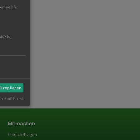
en sie hier
odukte,
akzeptieren
iert mit Klaro!
Mitmachen
Feld eintragen