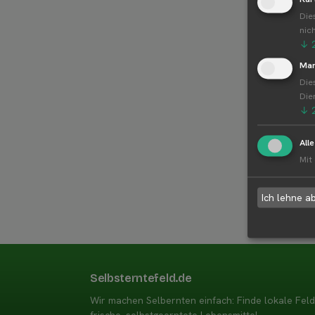
Die
nic
↓
Mar
Die
Die
↓
All
Mit
Ich lehne a
Selbsterntefeld.de
Wir machen Selbernten einfach: Finde lokale Fel