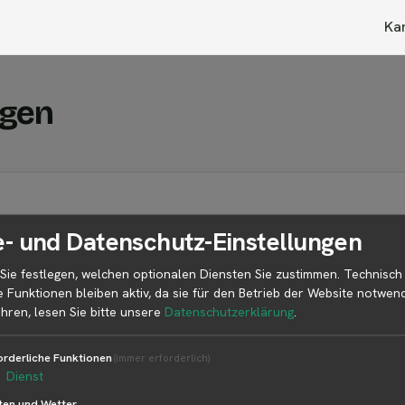
Ka
agen
- und Datenschutz-Einstellungen
Sie festlegen, welchen optionalen Diensten Sie zustimmen. Technisch
e Funktionen bleiben aktiv, da sie für den Betrieb der Website notwend
hren, lesen Sie bitte unsere
Datenschutzerklärung
.
en?
orderliche Funktionen
(immer erforderlich)
1
Dienst
ten und Wetter