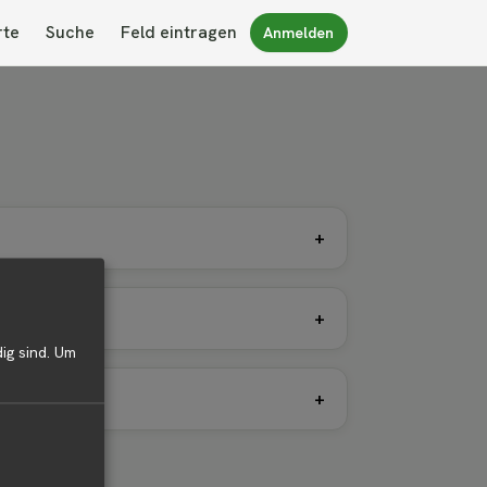
rte
Suche
Feld eintragen
Anmelden
+
+
ig sind.
Um
+