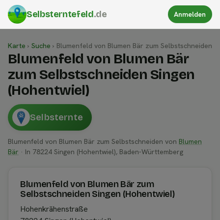
Selbsterntefeld
.de
Anmelden
Karte
›
Suche
›
Blumenfeld von Blumen Bär zum Selbstschneiden
Blumenfeld von Blumen Bär
zum Selbstschneiden Singen
(Hohentwiel)
Selbsternte
Blumenfeld von Blumen Bär zum Selbstschneiden von
Blumen
Bär
· In 78224 Singen (Hohentwiel), Baden-Württemberg
Blumenfeld von Blumen Bär zum
Selbstschneiden Singen (Hohentwiel)
Hohenkrähenstraße