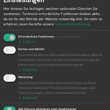
Hier können Sie festlegen, welchen optionalen Diensten Sie
Betreiber kontaktieren
zustimmen. Technisch erforderliche Funktionen bleiben aktiv,
da sie für den Betrieb der Website notwendig sind.
Um mehr zu
Auf der Profilseite des Betreibers findest du weitere
erfahren, lesen Sie bitte unsere
Datenschutzerklärung
.
Informationen zum Betreiber und
Kontaktmöglichkeiten.
Erforderliche Funktionen
(immer erforderlich)
↓
1
Dienst
Karten und Wetter
👤︎ Profilseite
Diese Dienste sind für die korrekte Funktion dieser Website
unerlässlich. Sie können sie hier nicht deaktivieren, da der
Dienst sonst nicht richtig funktionieren würde.
↓
2
Dienste
Weitere Standorte von Blumen Bär
Marketing
Diese Dienste verarbeiten persönliche Daten, um Ihnen
Blumen Bär betreibt 41 Standorte
relevante Inhalte über Produkte, Dienstleistungen oder
Themen zu zeigen, die Sie interessieren könnten.
Alle Standorte von Blumen Bär↗
↓
2
Dienste
Kompakte Übersicht aller Standorte inkl.
Firmensitz von Blumen Bär in einer Karte und als
Alle Dienste aktivieren oder deaktivieren