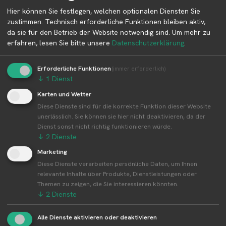
Betreiber kontaktieren
Hier können Sie festlegen, welchen optionalen Diensten Sie
zustimmen. Technisch erforderliche Funktionen bleiben aktiv,
Auf der Profilseite des Betreibers findest du weitere
da sie für den Betrieb der Website notwendig sind.
Um mehr zu
Informationen zum Betreiber und
erfahren, lesen Sie bitte unsere
Datenschutzerklärung
.
Kontaktmöglichkeiten.
Erforderliche Funktionen
(immer erforderlich)
↓
1
Dienst
👤︎ Profilseite
Karten und Wetter
Diese Dienste sind für die korrekte Funktion dieser Website
unerlässlich. Sie können sie hier nicht deaktivieren, da der
Dienst sonst nicht richtig funktionieren würde.
↓
2
Dienste
Weitere Standorte von Blumen Bär
Marketing
Blumen Bär betreibt 41 Standorte
Diese Dienste verarbeiten persönliche Daten, um Ihnen
relevante Inhalte über Produkte, Dienstleistungen oder
Alle Standorte von Blumen Bär↗
Themen zu zeigen, die Sie interessieren könnten.
Kompakte Übersicht aller Standorte inkl.
↓
2
Dienste
Firmensitz von Blumen Bär in einer Karte und als
Liste amzeigen.
Alle Dienste aktivieren oder deaktivieren