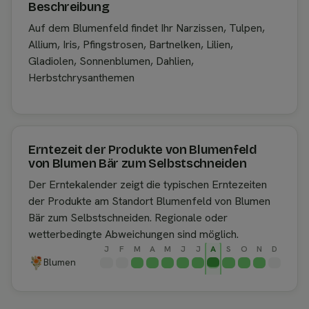
Beschreibung
Auf dem Blumenfeld findet Ihr Narzissen, Tulpen,
Allium, Iris, Pfingstrosen, Bartnelken, Lilien,
Gladiolen, Sonnenblumen, Dahlien,
Herbstchrysanthemen
Erntezeit der Produkte von Blumenfeld
von Blumen Bär zum Selbstschneiden
Der Erntekalender zeigt die typischen Erntezeiten
der Produkte am Standort Blumenfeld von Blumen
Bär zum Selbstschneiden. Regionale oder
wetterbedingte Abweichungen sind möglich.
J
F
M
A
M
J
J
A
S
O
N
D
Blumen