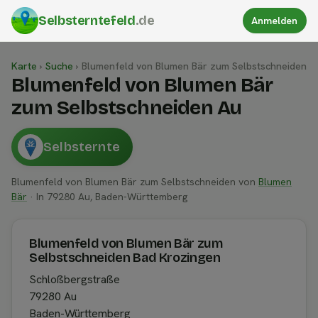
Selbsterntefeld
.de
Anmelden
Karte
›
Suche
›
Blumenfeld von Blumen Bär zum Selbstschneiden
Blumenfeld von Blumen Bär
zum Selbstschneiden Au
Selbsternte
Blumenfeld von Blumen Bär zum Selbstschneiden von
Blumen
Bär
· In 79280 Au, Baden-Württemberg
Blumenfeld von Blumen Bär zum
Selbstschneiden Bad Krozingen
Schloßbergstraße
79280 Au
Baden-Württemberg