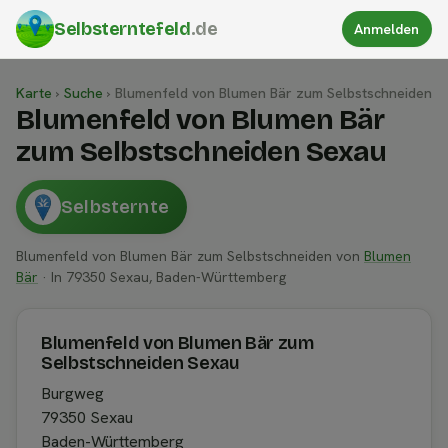
Selbsterntefeld
.de
Anmelden
Karte
›
Suche
›
Blumenfeld von Blumen Bär zum Selbstschneiden
Blumenfeld von Blumen Bär
zum Selbstschneiden Sexau
Selbsternte
Blumenfeld von Blumen Bär zum Selbstschneiden von
Blumen
Bär
· In 79350 Sexau, Baden-Württemberg
Blumenfeld von Blumen Bär zum
Selbstschneiden Sexau
Burgweg
79350 Sexau
Baden-Württemberg