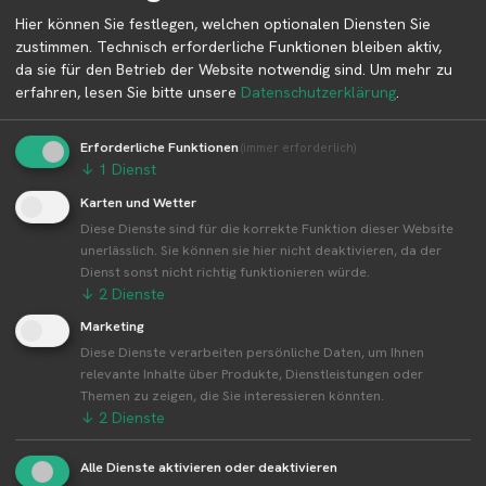
Betreiber kontaktieren
Hier können Sie festlegen, welchen optionalen Diensten Sie
zustimmen. Technisch erforderliche Funktionen bleiben aktiv,
Auf der Profilseite des Betreibers findest du weitere
da sie für den Betrieb der Website notwendig sind.
Um mehr zu
Informationen zum Betreiber und
erfahren, lesen Sie bitte unsere
Datenschutzerklärung
.
Kontaktmöglichkeiten.
Erforderliche Funktionen
(immer erforderlich)
↓
1
Dienst
👤︎ Profilseite
Karten und Wetter
Diese Dienste sind für die korrekte Funktion dieser Website
unerlässlich. Sie können sie hier nicht deaktivieren, da der
Dienst sonst nicht richtig funktionieren würde.
↓
2
Dienste
Weitere Standorte von Blumen Bär
Marketing
Blumen Bär betreibt 41 Standorte
Diese Dienste verarbeiten persönliche Daten, um Ihnen
relevante Inhalte über Produkte, Dienstleistungen oder
Alle Standorte von Blumen Bär↗
Themen zu zeigen, die Sie interessieren könnten.
Kompakte Übersicht aller Standorte inkl.
↓
2
Dienste
Firmensitz von Blumen Bär in einer Karte und als
Liste amzeigen.
Alle Dienste aktivieren oder deaktivieren