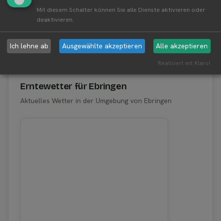
Mit diesem Schalter können Sie alle Dienste aktivieren oder
deaktivieren.
Aktuelle Infos zur Region 79285
Ich lehne ab
Ausgewählte akzeptieren
Alle akzeptieren
Ebringen
Realisiert mit Klaro!
Erntewetter für Ebringen
Aktuelles Wetter in der Umgebung von Ebringen