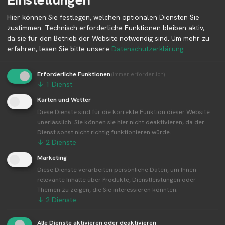
Betreiber kontaktieren
Hier können Sie festlegen, welchen optionalen Diensten Sie
Auf der Profilseite des Betreibers findest du weitere
zustimmen. Technisch erforderliche Funktionen bleiben aktiv,
Informationen zum Betreiber und
da sie für den Betrieb der Website notwendig sind.
Um mehr zu
Kontaktmöglichkeiten.
erfahren, lesen Sie bitte unsere
Datenschutzerklärung
.
Erforderliche Funktionen
(immer erforderlich)
↓
1
Dienst
👤︎ Profilseite
Karten und Wetter
Diese Dienste sind für die korrekte Funktion dieser Website
unerlässlich. Sie können sie hier nicht deaktivieren, da der
Dienst sonst nicht richtig funktionieren würde.
Weitere Standorte von Blumen Bär
↓
2
Dienste
Marketing
Blumen Bär betreibt 41 Standorte
Diese Dienste verarbeiten persönliche Daten, um Ihnen
Alle Standorte von Blumen Bär↗
relevante Inhalte über Produkte, Dienstleistungen oder
Kompakte Übersicht aller Standorte inkl.
Themen zu zeigen, die Sie interessieren könnten.
Firmensitz von Blumen Bär in einer Karte und als
↓
2
Dienste
Liste amzeigen.
Alle Dienste aktivieren oder deaktivieren