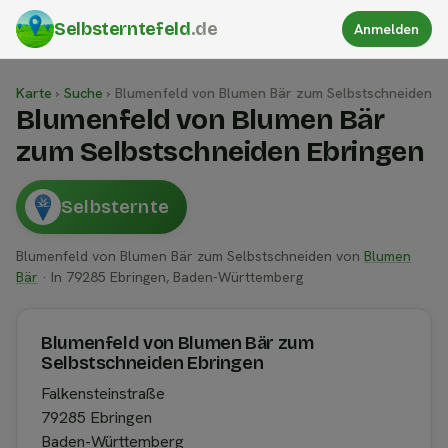
Selbsterntefeld
.de
Anmelden
Karte
›
Suche
›
Blumenfeld von Blumen Bär zum Selbstschneiden
Blumenfeld von Blumen Bär
zum Selbstschneiden Ebringen
Selbsternte
Blumenfeld von Blumen Bär zum Selbstschneiden von
Blumen
Bär
· In 79285 Ebringen, Baden-Württemberg
Blumenfeld von Blumen Bär zum
Selbstschneiden Ebringen
Falkensteinstraße
79285 Ebringen
Baden-Württemberg