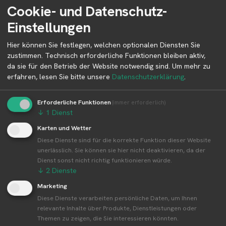
Cookie- und Datenschutz-
Kastanienhof 1
Einstellungen
63911 Klingenberg a. Main
Bayern
Hier können Sie festlegen, welchen optionalen Diensten Sie
Deutschland
zustimmen. Technisch erforderliche Funktionen bleiben aktiv,
da sie für den Betrieb der Website notwendig sind.
Um mehr zu
erfahren, lesen Sie bitte unsere
Datenschutzerklärung
.
Betreiber kontaktieren
Erforderliche Funktionen
(immer erforderlich)
Auf der Profilseite des Betreibers findest du weitere
↓
1
Dienst
Informationen zum Betreiber und
Karten und Wetter
Kontaktmöglichkeiten.
Diese Dienste sind für die korrekte Funktion dieser Website
unerlässlich. Sie können sie hier nicht deaktivieren, da der
Dienst sonst nicht richtig funktionieren würde.
👤︎ Profilseite
↓
2
Dienste
Marketing
Diese Dienste verarbeiten persönliche Daten, um Ihnen
relevante Inhalte über Produkte, Dienstleistungen oder
Themen zu zeigen, die Sie interessieren könnten.
Weitere Standorte von Kastanienhof