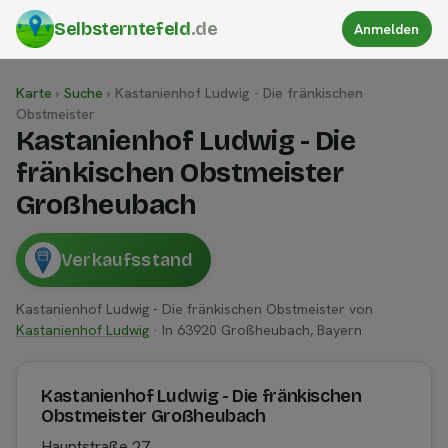
Selbsterntefeld
.de
Anmelden
Karte
›
Suche
›
Kastanienhof Ludwig - Die fränkischen
Obstmeister
Kastanienhof Ludwig - Die
fränkischen Obstmeister
Großheubach
Verkaufsstand
Kastanienhof Ludwig - Die fränkischen Obstmeister von
Kastanienhof Ludwig
· In 63920 Großheubach, Bayern
Kastanienhof Ludwig - Die fränkischen
Obstmeister Großheubach
Hauptstraße 27