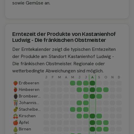
sowie Gemüse an.
Erntezeit der Produkte von Kastanienhof
Ludwig - Die fränkischen Obstmeister
Der Erntekalender zeigt die typischen Erntezeiten
der Produkte am Standort Kastanienhof Ludwig -
Die fränkischen Obstmeister. Regionale oder
wetterbedingte Abweichungen sind möglich.
J
F
M
A
M
J
J
A
S
O
N
D
Erdbeeren
Himbeeren
Brombeeren
Johannisbeeren
Stachelbeeren
Kirschen
Äpfel
Birnen