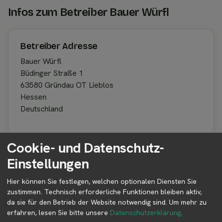
Infos zum Betreiber Bauer Würfl
Betreiber Adresse
Bauer Würfl
Büdinger Straße 1
63580 Gründau OT Lieblos
Hessen
Deutschland
Cookie- und Datenschutz-
Betreiber kontaktieren
Einstellungen
Auf der Profilseite des Betreibers findest du weitere
Informationen zum Betreiber und
Hier können Sie festlegen, welchen optionalen Diensten Sie
Kontaktmöglichkeiten.
zustimmen. Technisch erforderliche Funktionen bleiben aktiv,
da sie für den Betrieb der Website notwendig sind.
Um mehr zu
erfahren, lesen Sie bitte unsere
Datenschutzerklärung
.