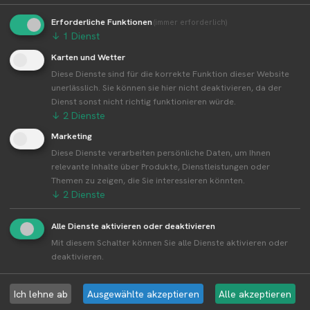
👤︎ Profilseite
Erforderliche Funktionen
(immer erforderlich)
↓
1
Dienst
Karten und Wetter
Diese Dienste sind für die korrekte Funktion dieser Website
Weitere Standorte von Bauer Würfl
unerlässlich. Sie können sie hier nicht deaktivieren, da der
Dienst sonst nicht richtig funktionieren würde.
Bauer Würfl betreibt 19 Standorte
↓
2
Dienste
Alle Standorte von Bauer Würfl↗
Marketing
Kompakte Übersicht aller Standorte inkl.
Diese Dienste verarbeiten persönliche Daten, um Ihnen
Firmensitz von Bauer Würfl in einer Karte und als
relevante Inhalte über Produkte, Dienstleistungen oder
Liste amzeigen.
Themen zu zeigen, die Sie interessieren könnten.
↓
2
Dienste
Alle Dienste aktivieren oder deaktivieren
Mit diesem Schalter können Sie alle Dienste aktivieren oder
Aktuelle Infos zur Region 63654
deaktivieren.
Büdingen
Ich lehne ab
Ausgewählte akzeptieren
Alle akzeptieren