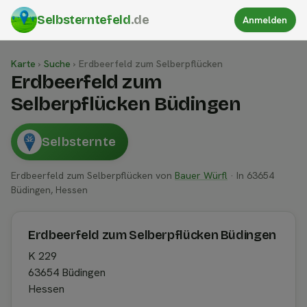
Selbsterntefeld
.de
Anmelden
Karte
›
Suche
›
Erdbeerfeld zum Selberpflücken
Erdbeerfeld zum
Selberpflücken Büdingen
Selbsternte
Erdbeerfeld zum Selberpflücken von
Bauer Würfl
· In 63654
Büdingen, Hessen
Erdbeerfeld zum Selberpflücken Büdingen
K 229
63654 Büdingen
Hessen