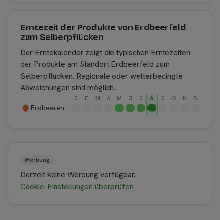
Erntezeit der Produkte von Erdbeerfeld
zum Selberpflücken
Der Erntekalender zeigt die typischen Erntezeiten
der Produkte am Standort Erdbeerfeld zum
Selberpflücken. Regionale oder wetterbedingte
Abweichungen sind möglich.
J
F
M
A
M
J
J
A
S
O
N
D
Erdbeeren
Werbung
Derzeit keine Werbung verfügbar.
Cookie-Einstellungen überprüfen