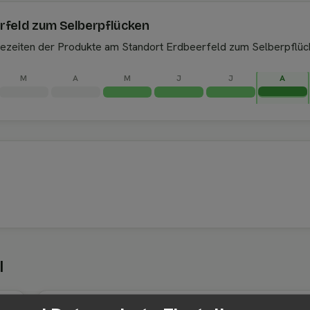
erfeld zum Selberpflücken
ntezeiten der Produkte am Standort Erdbeerfeld zum Selberpflüc
M
A
M
J
J
A
l