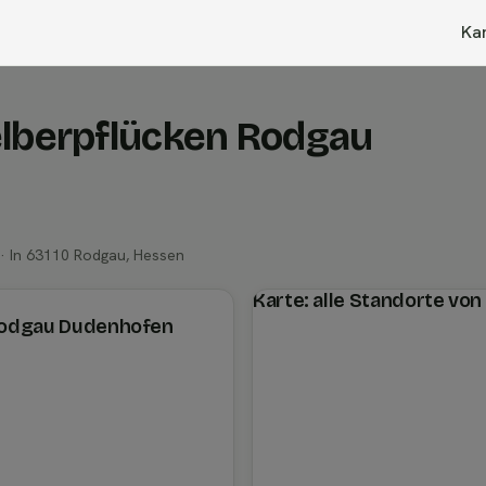
Ka
elberpflücken Rodgau
· In 63110 Rodgau, Hessen
Karte: alle Standorte von
Rodgau Dudenhofen