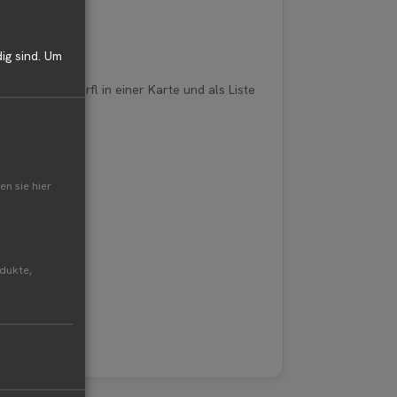
ig sind.
Um
 von Bauer Würfl in einer Karte und als Liste
en sie hier
odukte,