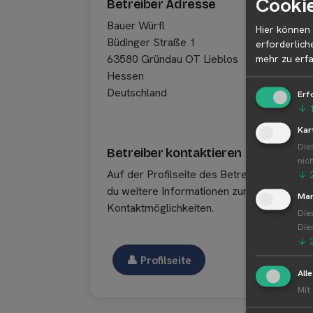
Cookie
Betreiber Adresse
Bauer Würfl
Hier können 
Büdinger Straße 1
erforderlich
63580 Gründau OT Lieblos
mehr zu erfa
Hessen
Deutschland
Erf
↓
Kar
Die
Betreiber kontaktieren
nic
Auf der Profilseite des Betreibers findest
↓
du weitere Informationen zum Betreiber u
Mar
Kontaktmöglichkeiten.
Die
Die
↓
👤︎ Profilseite
All
Mit