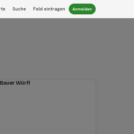
rte
Suche
Feld eintragen
Anmelden
 Bauer Würfl