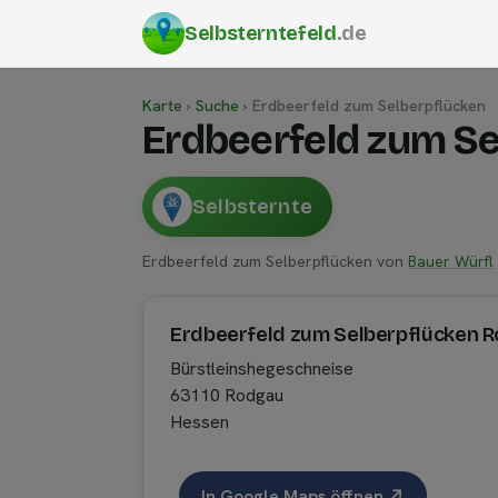
Selbsterntefeld
.de
Karte
›
Suche
›
Erdbeerfeld zum Selberpflücken
Erdbeerfeld zum S
Selbsternte
Erdbeerfeld zum Selberpflücken von
Bauer Würfl
Erdbeerfeld zum Selberpflücken 
Bürstleinshegeschneise
63110 Rodgau
Hessen
In Google Maps öffnen ↗