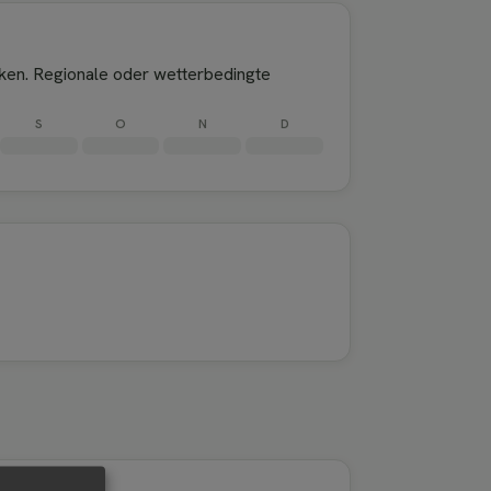
ken. Regionale oder wetterbedingte
S
O
N
D