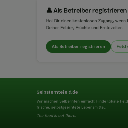
👤︎ Als Betreiber registrieren
Hol Dir einen kostenlosen Zugang, wenn D
Deiner Felder, Früchte und Erntezeiten.
Als Betreiber registrieren
Feld 
Selbsterntefeld.de
Wir machen Selbernten einfach: Finde lokale Fel
frische, selbstgeerntete Lebensmittel.
The food is out there.