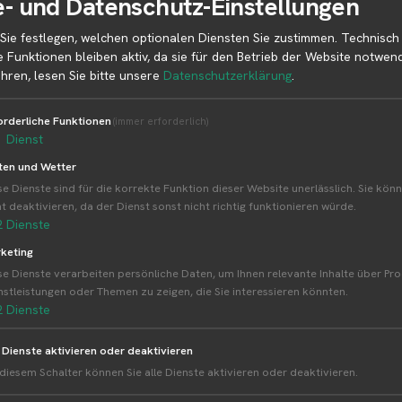
- und Datenschutz-Einstellungen
Weitere Standorte von Bauer Würfl
Sie festlegen, welchen optionalen Diensten Sie zustimmen. Technisch
Bauer Würfl betreibt 19 Standorte
e Funktionen bleiben aktiv, da sie für den Betrieb der Website notwend
Alle Standorte von Bauer Würfl↗
hren, lesen Sie bitte unsere
Datenschutzerklärung
.
Kompakte Übersicht aller Standorte inkl. Firmensitz
amzeigen.
orderliche Funktionen
(immer erforderlich)
1
Dienst
ten und Wetter
se Dienste sind für die korrekte Funktion dieser Website unerlässlich. Sie könn
ht deaktivieren, da der Dienst sonst nicht richtig funktionieren würde.
2
Dienste
nd
keting
se Dienste verarbeiten persönliche Daten, um Ihnen relevante Inhalte über Pr
nstleistungen oder Themen zu zeigen, die Sie interessieren könnten.
2
Dienste
e Dienste aktivieren oder deaktivieren
 diesem Schalter können Sie alle Dienste aktivieren oder deaktivieren.