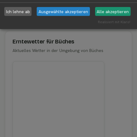
Ich lehne ab
Ausgewählte akzeptieren
Alle akzeptieren
Aktuelle Infos zur Region 63654 Büches
Realisiert mit Klaro!
Erntewetter für Büches
Aktuelles Wetter in der Umgebung von Büches