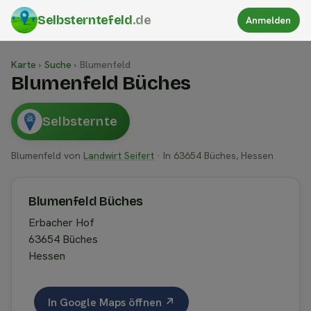
Selbsterntefeld
.de
Anmelden
Karte
›
Suche
›
Blumenfeld
Blumenfeld Büches
Selbsternte
Blumenfeld von
Landwirt Seifert
· In 63654 Büches, Hessen
Blumenfeld Büches
Erbacher Hof
63654 Büches
Hessen
In Google Maps öffnen ↗