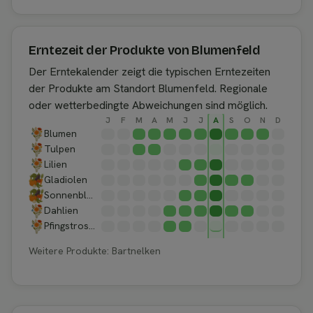
Erntezeit der Produkte von Blumenfeld
Der Erntekalender zeigt die typischen Erntezeiten
der Produkte am Standort Blumenfeld. Regionale
oder wetterbedingte Abweichungen sind möglich.
J
F
M
A
M
J
J
A
S
O
N
D
Blumen
Tulpen
Lilien
Gladiolen
Sonnenblumen
Dahlien
Pfingstrosen
Weitere Produkte: Bartnelken