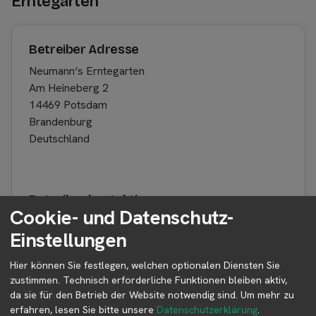
Erntegarten
Betreiber Adresse
Neumann‘s Erntegarten
Am Heineberg 2
14469 Potsdam
Brandenburg
Deutschland
Betreiber kontaktieren
Cookie- und Datenschutz-
Auf der Profilseite des Betreibers findest du weitere
Einstellungen
Informationen zum Betreiber und
Kontaktmöglichkeiten.
Hier können Sie festlegen, welchen optionalen Diensten Sie
zustimmen. Technisch erforderliche Funktionen bleiben aktiv,
da sie für den Betrieb der Website notwendig sind.
Um mehr zu
👤︎ Profilseite
erfahren, lesen Sie bitte unsere
Datenschutzerklärung
.