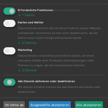
Erforderliche Funktionen
(immer erforderlich)
↓
1
Dienst
Weitere Standorte von Neumann‘s
Karten und Wetter
Erntegarten
Diese Dienste sind für die korrekte Funktion dieser Website
unerlässlich. Sie können sie hier nicht deaktivieren, da der
Dienst sonst nicht richtig funktionieren würde.
Neumann‘s Erntegarten betreibt 12 Standorte
↓
2
Dienste
Alle Standorte von Neumann‘s Erntegarten↗
Marketing
Kompakte Übersicht aller Standorte inkl.
Diese Dienste verarbeiten persönliche Daten, um Ihnen
Firmensitz von Neumann‘s Erntegarten in einer
relevante Inhalte über Produkte, Dienstleistungen oder
Karte und als Liste amzeigen.
Themen zu zeigen, die Sie interessieren könnten.
↓
2
Dienste
Alle Dienste aktivieren oder deaktivieren
Mit diesem Schalter können Sie alle Dienste aktivieren oder
Aktuelle Infos zur Region 14469 Potsdam
deaktivieren.
Erntewetter für Potsdam
Ich lehne ab
Ausgewählte akzeptieren
Alle akzeptieren