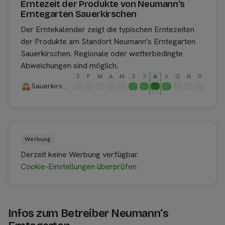
Erntezeit der Produkte von Neumann's
Erntegarten Sauerkirschen
Der Erntekalender zeigt die typischen Erntezeiten
der Produkte am Standort Neumann's Erntegarten
Sauerkirschen. Regionale oder wetterbedingte
Abweichungen sind möglich.
J
F
M
A
M
J
J
A
S
O
N
D
Sauerkirschen
Werbung
Derzeit keine Werbung verfügbar.
Cookie-Einstellungen überprüfen
Infos zum Betreiber Neumann‘s