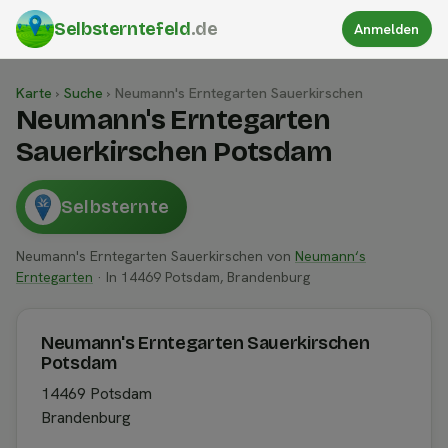
Selbsterntefeld
.de
Anmelden
Karte
›
Suche
›
Neumann's Erntegarten Sauerkirschen
Neumann's Erntegarten
Sauerkirschen Potsdam
Selbsternte
Neumann's Erntegarten Sauerkirschen von
Neumann‘s
Erntegarten
· In 14469 Potsdam, Brandenburg
Neumann's Erntegarten Sauerkirschen
Potsdam
14469 Potsdam
Brandenburg