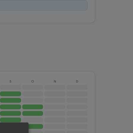
S
O
N
D