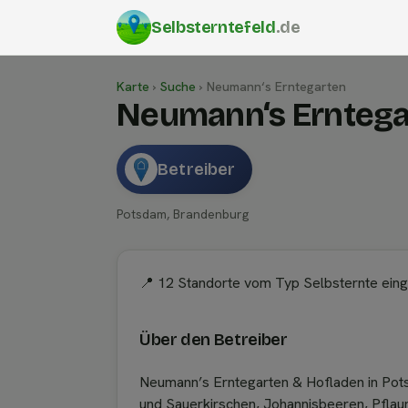
Selbsterntefeld
.de
Karte
›
Suche
›
Neumann‘s Erntegarten
Neumann‘s Erntega
Betreiber
Potsdam, Brandenburg
📍 12 Standorte vom Typ Selbsternte ein
Über den Betreiber
Neumann’s Erntegarten & Hofladen in Pot
und Sauerkirschen, Johannisbeeren, Pflaum