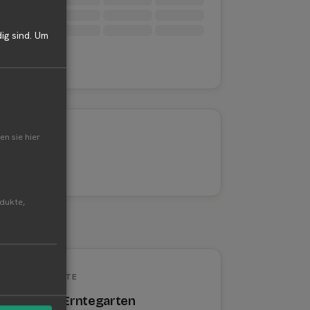
ig sind.
Um
en sie hier
odukte,
SELBSTERNTE
Neumann's Erntegarten