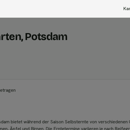
Ka
rten, Potsdam
getragen
sdam bietet während der Saison Selbsternte von verschiedenen 
en, Äpfel und Birnen. Die Erntetermine variieren je nach Reife