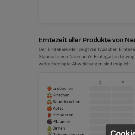
Erntezeit aller Produkte von N
Der Erntekalender zeigt die typischen Ernteze
Standorte von Neumann‘s Erntegarten hinweg
wetterbedingte Abweichungen sind möglich.
J
F
Erdbeeren
Kirschen
Sauerkirschen
Äpfel
Himbeeren
Pflaumen
Birnen
Cookie
Johannisbeeren