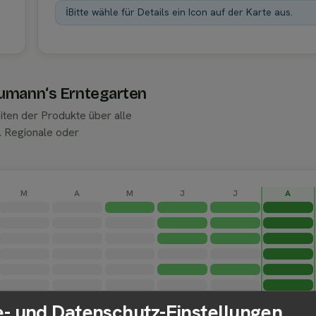
ℹ️
Bitte wähle für Details ein Icon auf der Karte aus.
eumann‘s Erntegarten
iten der Produkte über alle
. Regionale oder
M
A
M
J
J
A
- und Datenschutz-Einstellungen