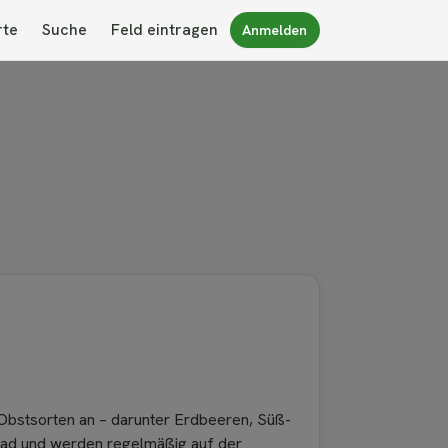
rte
Suche
Feld eintragen
Anmelden
Obstsorten an – darunter Erdbeeren, Süß-
grad und werden regelmäßig auf der