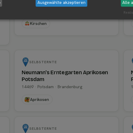
b
Ausgewählte akzeptieren
Alle 
Potsdam
14469 · Potsdam · Brandenburg
Realis
Kirschen
SELBSTERNTE
Neumann's Erntegarten Aprikosen
Potsdam
14469 · Potsdam · Brandenburg
Aprikosen
SELBSTERNTE