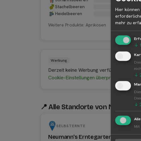
Stachelbeeren
Hier können 
Heidelbeeren
erforderlich
mehr zu erfa
Weitere Produkte: Aprikosen
Erf
↓
Kar
Werbung
Die
nic
Derzeit keine Werbung verfügbar.
↓
Cookie-Einstellungen überprüfen
Mar
Die
Die
↓
📍 Alle Standorte von Neumann‘
All
SELBSTERNTE
Mit
Neumann's Erntegarten Potsdam