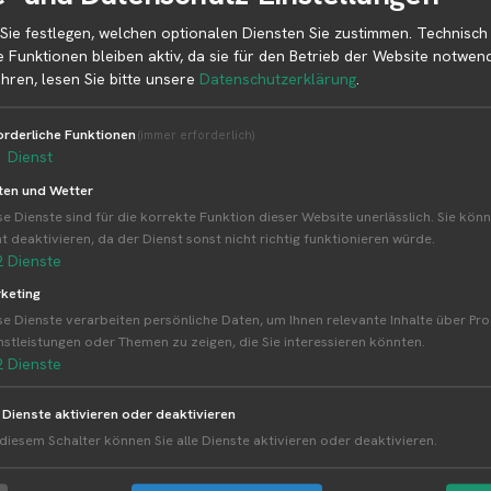
Sie festlegen, welchen optionalen Diensten Sie zustimmen. Technisch
e Funktionen bleiben aktiv, da sie für den Betrieb der Website notwend
hren, lesen Sie bitte unsere
Datenschutzerklärung
.
orderliche Funktionen
(immer erforderlich)
1
Dienst
ten und Wetter
se Dienste sind für die korrekte Funktion dieser Website unerlässlich. Sie könn
ht deaktivieren, da der Dienst sonst nicht richtig funktionieren würde.
2
Dienste
keting
se Dienste verarbeiten persönliche Daten, um Ihnen relevante Inhalte über Pr
nstleistungen oder Themen zu zeigen, die Sie interessieren könnten.
2
Dienste
s Erntegarten
e Dienste aktivieren oder deaktivieren
SELBSTERNTE
 diesem Schalter können Sie alle Dienste aktivieren oder deaktivieren.
Neumann's Erntegarten Kirschen