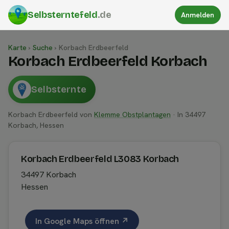
Selbsterntefeld
.de
Anmelden
Karte
›
Suche
›
Korbach Erdbeerfeld
Korbach Erdbeerfeld Korbach
Selbsternte
Korbach Erdbeerfeld von
Klemme Obstplantagen
· In 34497
Korbach, Hessen
Korbach Erdbeerfeld L3083 Korbach
34497 Korbach
Hessen
In Google Maps öffnen ↗