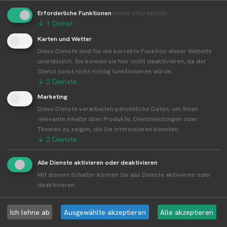
👤︎ Profilseite
Erforderliche Funktionen
(immer erforderlich)
↓
1
Dienst
Karten und Wetter
Diese Dienste sind für die korrekte Funktion dieser Website
Weitere Standorte von Klemme
unerlässlich. Sie können sie hier nicht deaktivieren, da der
Obstplantagen
Dienst sonst nicht richtig funktionieren würde.
↓
2
Dienste
Klemme Obstplantagen betreibt 4 Standorte
Marketing
Alle Standorte von Klemme Obstplantagen↗
Diese Dienste verarbeiten persönliche Daten, um Ihnen
Kompakte Übersicht aller Standorte inkl.
relevante Inhalte über Produkte, Dienstleistungen oder
Firmensitz von Klemme Obstplantagen in einer
Themen zu zeigen, die Sie interessieren könnten.
Karte und als Liste amzeigen.
↓
2
Dienste
Alle Dienste aktivieren oder deaktivieren
Mit diesem Schalter können Sie alle Dienste aktivieren oder
deaktivieren.
Aktuelle Infos zur Region 34497 Korbach
Ich lehne ab
Ausgewählte akzeptieren
Alle akzeptieren