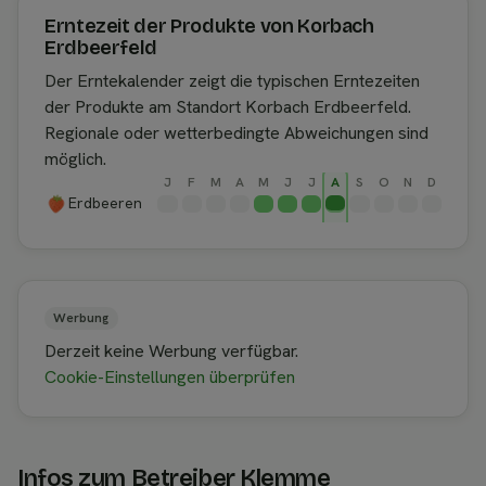
Erntezeit der Produkte von Korbach
Erdbeerfeld
Der Erntekalender zeigt die typischen Erntezeiten
der Produkte am Standort Korbach Erdbeerfeld.
Regionale oder wetterbedingte Abweichungen sind
möglich.
J
F
M
A
M
J
J
A
S
O
N
D
Erdbeeren
Werbung
Derzeit keine Werbung verfügbar.
Cookie-Einstellungen überprüfen
Infos zum Betreiber Klemme