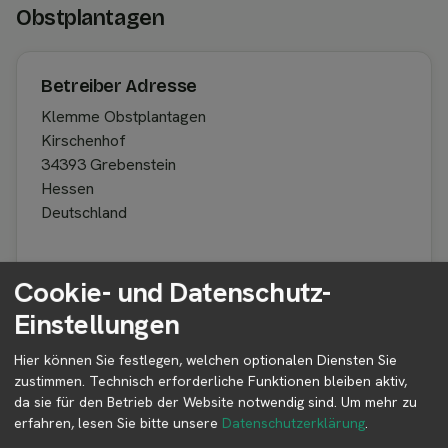
Obstplantagen
Betreiber Adresse
Klemme Obstplantagen
Kirschenhof
34393 Grebenstein
Hessen
Deutschland
Cookie- und Datenschutz-
Betreiber kontaktieren
Einstellungen
Auf der Profilseite des Betreibers findest du weitere
Informationen zum Betreiber und
Hier können Sie festlegen, welchen optionalen Diensten Sie
Kontaktmöglichkeiten.
zustimmen. Technisch erforderliche Funktionen bleiben aktiv,
da sie für den Betrieb der Website notwendig sind.
Um mehr zu
erfahren, lesen Sie bitte unsere
Datenschutzerklärung
.