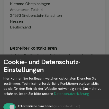
Klemme Obstplantagen
Am unteren Teich 4
34393 Grebenstein-Schachten
Hessen
Deutschland
Betreiber kontaktieren
Auf der Profilseite des Betreibers findest du weitere
Cookie- und Datenschutz-
Informationen zum Betreiber und
Kontaktmöglichkeiten.
Einstellungen
Hier können Sie festlegen, welchen optionalen Diensten Sie
zustimmen. Technisch erforderliche Funktionen bleiben aktiv,
👤︎ Profilseite
da sie für den Betrieb der Website notwendig sind.
Um mehr zu
erfahren, lesen Sie bitte unsere
Datenschutzerklärung
.
Erforderliche Funktionen
(immer erforderlich)