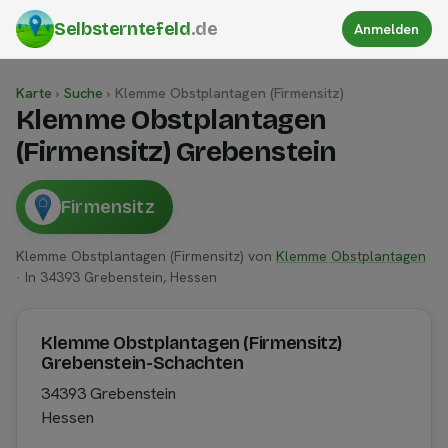
Selbsterntefeld
.de
Anmelden
Karte
›
Suche
›
Klemme Obstplantagen (Firmensitz)
Klemme Obstplantagen
(Firmensitz) Grebenstein
Firmensitz
Klemme Obstplantagen (Firmensitz) von
Klemme Obstplantagen
· In 34393 Grebenstein, Hessen
Klemme Obstplantagen (Firmensitz)
Grebenstein-Schachten
34393 Grebenstein
Hessen