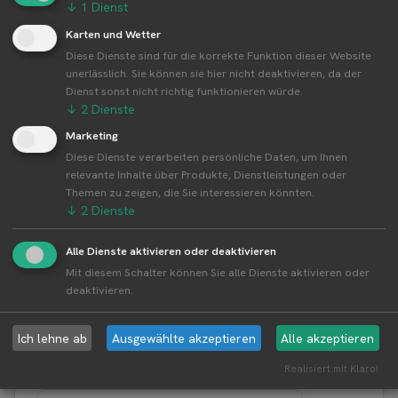
Weitere Standorte von Klemme
↓
1
Dienst
Obstplantagen
Karten und Wetter
Diese Dienste sind für die korrekte Funktion dieser Website
Klemme Obstplantagen betreibt 8 Standorte
unerlässlich. Sie können sie hier nicht deaktivieren, da der
Alle Standorte von Klemme Obstplantagen↗
Dienst sonst nicht richtig funktionieren würde.
↓
2
Dienste
Kompakte Übersicht aller Standorte inkl.
Firmensitz von Klemme Obstplantagen in einer
Marketing
Karte und als Liste amzeigen.
Diese Dienste verarbeiten persönliche Daten, um Ihnen
relevante Inhalte über Produkte, Dienstleistungen oder
Themen zu zeigen, die Sie interessieren könnten.
↓
2
Dienste
Aktuelle Infos zur Region 34393
Alle Dienste aktivieren oder deaktivieren
Grebenstein
Mit diesem Schalter können Sie alle Dienste aktivieren oder
deaktivieren.
Erntewetter für Grebenstein
Ich lehne ab
Ausgewählte akzeptieren
Alle akzeptieren
Aktuelles Wetter in der Umgebung von Grebenstein
Realisiert mit Klaro!