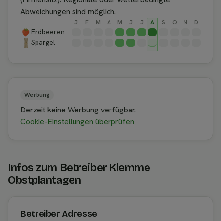
Abweichungen sind möglich.
J
F
M
A
M
J
J
A
S
O
N
D
Erdbeeren
Spargel
Werbung
Derzeit keine Werbung verfügbar.
Cookie-Einstellungen überprüfen
Infos zum Betreiber Klemme
Obstplantagen
Betreiber Adresse