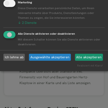
Marketing
👤︎ Profilseite
Diese Dienste verarbeiten persönliche Daten, um Ihnen
relevante Inhalte über Produkte, Dienstleistungen oder
Themen zu zeigen, die Sie interessieren könnten.
↓
2
Dienste
Weitere Standorte von Hof und
Alle Dienste aktivieren oder deaktivieren
Bauerngarten Hertz-Kleptow
Mit diesem Schalter können Sie alle Dienste aktivieren oder
deaktivieren.
Hof und Bauerngarten Hertz-Kleptow betreibt
1 Standorte
Ich lehne ab
Ausgewählte akzeptieren
Alle akzeptieren
Alle Standorte von Hof und Bauerngarten
Hertz-Kleptow↗
Realisiert mit Klaro!
Kompakte Übersicht aller Standorte inkl.
Firmensitz von Hof und Bauerngarten Hertz-
Kleptow in einer Karte und als Liste amzeigen.