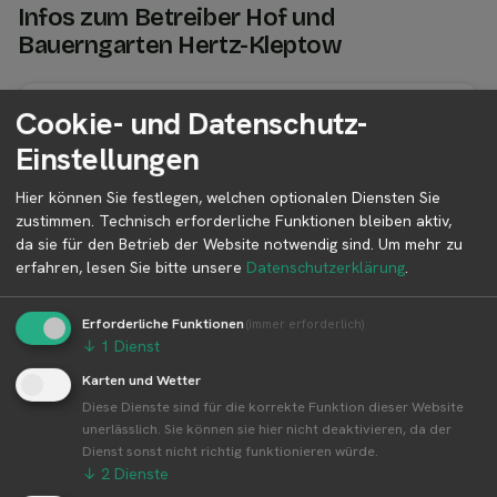
Infos zum Betreiber Hof und
Bauerngarten Hertz-Kleptow
Cookie- und Datenschutz-
Betreiber Adresse
Einstellungen
Hof und Bauerngarten Hertz-Kleptow
Alt Ohlenstedt 50
Hier können Sie festlegen, welchen optionalen Diensten Sie
27711 Osterholz-Scharmbeck
zustimmen. Technisch erforderliche Funktionen bleiben aktiv,
Niedersachsen
da sie für den Betrieb der Website notwendig sind.
Um mehr zu
Deutschland
erfahren, lesen Sie bitte unsere
Datenschutzerklärung
.
Erforderliche Funktionen
(immer erforderlich)
↓
1
Dienst
Betreiber kontaktieren
Karten und Wetter
Auf der Profilseite des Betreibers findest du weitere
Diese Dienste sind für die korrekte Funktion dieser Website
Informationen zum Betreiber und
unerlässlich. Sie können sie hier nicht deaktivieren, da der
Kontaktmöglichkeiten.
Dienst sonst nicht richtig funktionieren würde.
↓
2
Dienste