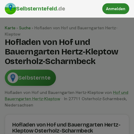
Selbsterntefeld
.de
Anmelden
Karte
›
Suche
›
Hofladen von Hof und Bauerngarten Hertz-
Kleptow
Hofladen von Hof und
Bauerngarten Hertz-Kleptow
Osterholz-Scharmbeck
Selbsternte
Hofladen von Hof und Bauerngarten Hertz-Kleptow von
Hof und
Bauerngarten Hertz-Kleptow
· In 27711 Osterholz-Scharmbeck,
Niedersachsen
Hofladen von Hof und Bauerngarten Hertz-
Kleptow Osterholz-Scharmbeck