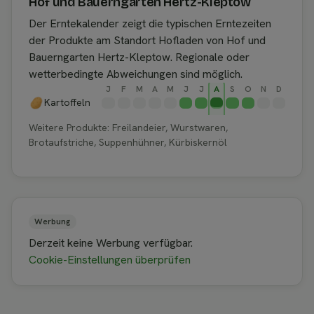
Hof und Bauerngarten Hertz-Kleptow
Der Erntekalender zeigt die typischen Erntezeiten
der Produkte am Standort Hofladen von Hof und
Bauerngarten Hertz-Kleptow. Regionale oder
wetterbedingte Abweichungen sind möglich.
J
F
M
A
M
J
J
A
S
O
N
D
Kartoffeln
Weitere Produkte: Freilandeier, Wurstwaren,
Brotaufstriche, Suppenhühner, Kürbiskernöl
Werbung
Derzeit keine Werbung verfügbar.
Cookie-Einstellungen überprüfen