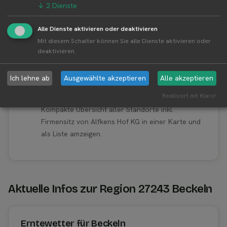
↓
2
Dienste
👤︎ Profilseite
Alle Dienste aktivieren oder deaktivieren
Mit diesem Schalter können Sie alle Dienste aktivieren oder
deaktivieren.
Weitere Standorte von Alfkens Hof KG
Ich lehne ab
Ausgewählte akzeptieren
Alle akzeptieren
Alfkens Hof KG betreibt 1 Standorte
Alle Standorte von Alfkens Hof KG↗
Realisiert mit Klaro!
Kompakte Übersicht aller Standorte inkl.
Firmensitz von Alfkens Hof KG in einer Karte und
als Liste amzeigen.
Aktuelle Infos zur Region 27243 Beckeln
Erntewetter für Beckeln