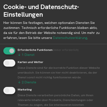
Cookie- und Datenschutz-
Infos zum Betreiber Alfkens Hof KG
Einstellungen
Betreiber Adresse
Hier können Sie festlegen, welchen optionalen Diensten Sie
zustimmen. Technisch erforderliche Funktionen bleiben aktiv,
Alfkens Hof KG
da sie für den Betrieb der Website notwendig sind.
Um mehr zu
Groß Köhren 4
erfahren, lesen Sie bitte unsere
Datenschutzerklärung
.
27243 Harpstedt, Groß Ippener, Colnrade u.a.
Niedersachsen
Erforderliche Funktionen
(immer erforderlich)
Deutschland
↓
1
Dienst
Karten und Wetter
Diese Dienste sind für die korrekte Funktion dieser Website
unerlässlich. Sie können sie hier nicht deaktivieren, da der
Betreiber kontaktieren
Dienst sonst nicht richtig funktionieren würde.
Auf der Profilseite des Betreibers findest du weitere
↓
2
Dienste
Informationen zum Betreiber und
Marketing
Kontaktmöglichkeiten.
Diese Dienste verarbeiten persönliche Daten, um Ihnen
relevante Inhalte über Produkte, Dienstleistungen oder
Themen zu zeigen, die Sie interessieren könnten.