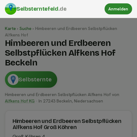
Selbsterntefeld
.de
Anmelden
Karte
›
Suche
›
Himbeeren und Erdbeeren Selbstpflücken
Alfkens Hof
Himbeeren und Erdbeeren
Selbstpflücken Alfkens Hof
Beckeln
Selbsternte
Himbeeren und Erdbeeren Selbstpflücken Alfkens Hof von
Alfkens Hof KG
· In 27243 Beckeln, Niedersachsen
Himbeeren und Erdbeeren Selbstpflücken
Alfkens Hof Groß Köhren
Groß Köhren 4