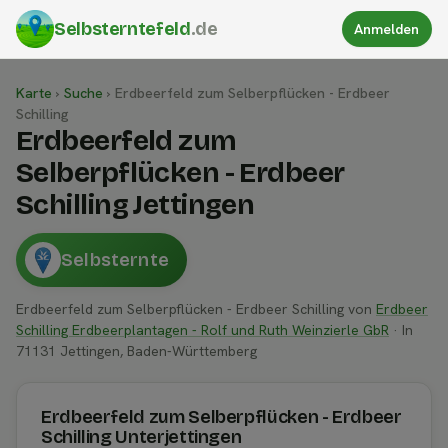
Selbsterntefeld
.de
Anmelden
Karte
›
Suche
›
Erdbeerfeld zum Selberpflücken - Erdbeer
Schilling
Erdbeerfeld zum
Selberpflücken - Erdbeer
Schilling Jettingen
Selbsternte
Erdbeerfeld zum Selberpflücken - Erdbeer Schilling von
Erdbeer
Schilling Erdbeerplantagen - Rolf und Ruth Weinzierle GbR
· In
71131 Jettingen, Baden-Württemberg
Erdbeerfeld zum Selberpflücken - Erdbeer
Schilling Unterjettingen