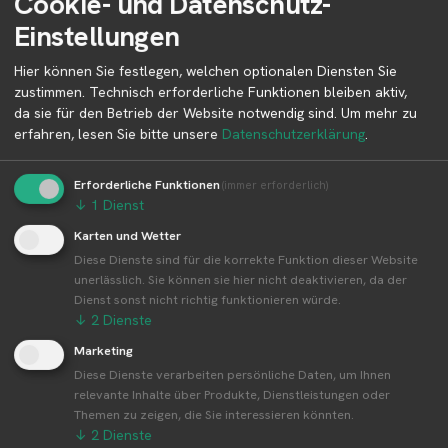
Cookie- und Datenschutz-
Informationen zum Betreiber und
Einstellungen
Kontaktmöglichkeiten.
Hier können Sie festlegen, welchen optionalen Diensten Sie
zustimmen. Technisch erforderliche Funktionen bleiben aktiv,
👤︎ Profilseite
da sie für den Betrieb der Website notwendig sind.
Um mehr zu
erfahren, lesen Sie bitte unsere
Datenschutzerklärung
.
Erforderliche Funktionen
(immer erforderlich)
↓
1
Dienst
Weitere Standorte von Erdbeer Schilling
Erdbeerplantagen - Rolf und Ruth
Karten und Wetter
Weinzierle GbR
Diese Dienste sind für die korrekte Funktion dieser Website
unerlässlich. Sie können sie hier nicht deaktivieren, da der
Dienst sonst nicht richtig funktionieren würde.
Erdbeer Schilling Erdbeerplantagen - Rolf und
↓
2
Dienste
Ruth Weinzierle GbR betreibt 28 Standorte
Alle Standorte von Erdbeer Schilling
Marketing
Erdbeerplantagen - Rolf und Ruth Weinzierle
Diese Dienste verarbeiten persönliche Daten, um Ihnen
relevante Inhalte über Produkte, Dienstleistungen oder
GbR↗
Themen zu zeigen, die Sie interessieren könnten.
Kompakte Übersicht aller Standorte inkl.
↓
2
Dienste