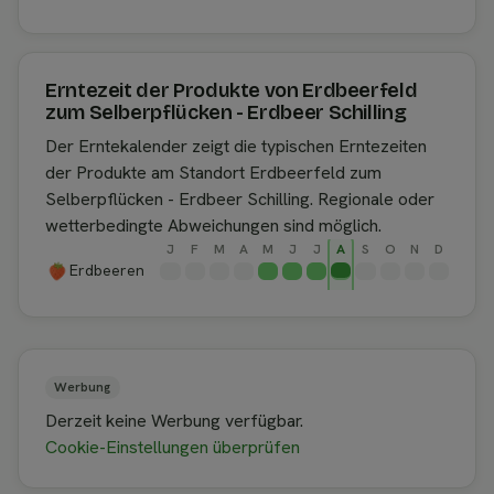
Erntezeit der Produkte von Erdbeerfeld
zum Selberpflücken - Erdbeer Schilling
Der Erntekalender zeigt die typischen Erntezeiten
der Produkte am Standort Erdbeerfeld zum
Selberpflücken - Erdbeer Schilling. Regionale oder
wetterbedingte Abweichungen sind möglich.
J
F
M
A
M
J
J
A
S
O
N
D
Erdbeeren
Werbung
Derzeit keine Werbung verfügbar.
Cookie-Einstellungen überprüfen