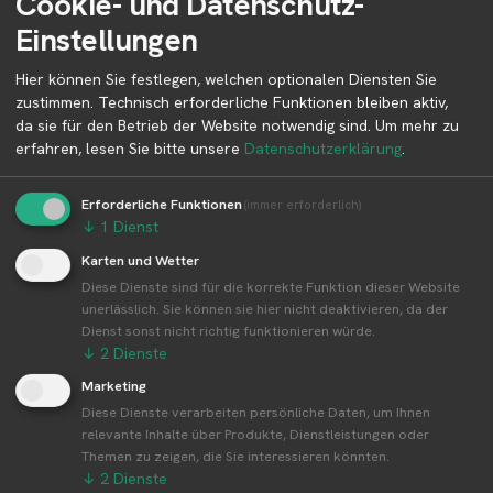
Cookie- und Datenschutz-
Informationen zum Betreiber und
Einstellungen
Kontaktmöglichkeiten.
Hier können Sie festlegen, welchen optionalen Diensten Sie
zustimmen. Technisch erforderliche Funktionen bleiben aktiv,
👤︎ Profilseite
da sie für den Betrieb der Website notwendig sind.
Um mehr zu
erfahren, lesen Sie bitte unsere
Datenschutzerklärung
.
Erforderliche Funktionen
(immer erforderlich)
↓
1
Dienst
Weitere Standorte von Erdbeer Schilling
Erdbeerplantagen - Rolf und Ruth
Karten und Wetter
Weinzierle GbR
Diese Dienste sind für die korrekte Funktion dieser Website
unerlässlich. Sie können sie hier nicht deaktivieren, da der
Dienst sonst nicht richtig funktionieren würde.
Erdbeer Schilling Erdbeerplantagen - Rolf und
↓
2
Dienste
Ruth Weinzierle GbR betreibt 28 Standorte
Alle Standorte von Erdbeer Schilling
Marketing
Erdbeerplantagen - Rolf und Ruth Weinzierle
Diese Dienste verarbeiten persönliche Daten, um Ihnen
relevante Inhalte über Produkte, Dienstleistungen oder
GbR↗
Themen zu zeigen, die Sie interessieren könnten.
Kompakte Übersicht aller Standorte inkl.
↓
2
Dienste