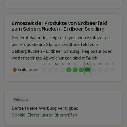
Erntezeit der Produkte von Erdbeerfeld
zum Selberpflücken - Erdbeer Schilling
Der Erntekalender zeigt die typischen Erntezeiten
der Produkte am Standort Erdbeerfeld zum
Selberpflücken - Erdbeer Schilling. Regionale oder
wetterbedingte Abweichungen sind möglich.
J
F
M
A
M
J
J
A
S
O
N
D
Erdbeeren
Werbung
Derzeit keine Werbung verfügbar.
Cookie-Einstellungen überprüfen