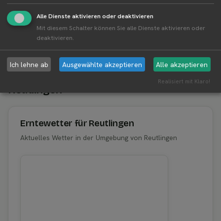
Firmensitz von Erdbeer Schilling Erdbeerplantagen
- Rolf und Ruth Weinzierle GbR in einer Karte und
Alle Dienste aktivieren oder deaktivieren
als Liste amzeigen.
Mit diesem Schalter können Sie alle Dienste aktivieren oder
deaktivieren.
Ich lehne ab
Ausgewählte akzeptieren
Alle akzeptieren
Aktuelle Infos zur Region 72766
Realisiert mit Klaro!
Reutlingen
Erntewetter für Reutlingen
Aktuelles Wetter in der Umgebung von Reutlingen