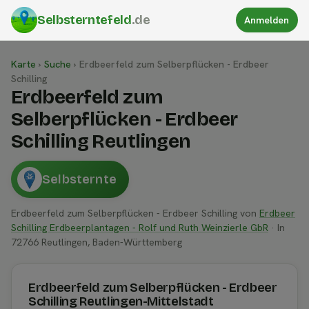
Selbsterntefeld
.de
Anmelden
Karte
›
Suche
›
Erdbeerfeld zum Selberpflücken - Erdbeer
Schilling
Erdbeerfeld zum
Selberpflücken - Erdbeer
Schilling Reutlingen
Selbsternte
Erdbeerfeld zum Selberpflücken - Erdbeer Schilling von
Erdbeer
Schilling Erdbeerplantagen - Rolf und Ruth Weinzierle GbR
· In
72766 Reutlingen, Baden-Württemberg
Erdbeerfeld zum Selberpflücken - Erdbeer
Schilling Reutlingen-Mittelstadt