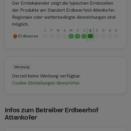
Der Erntekalender zeigt die typischen Erntezeiten
der Produkte am Standort Erdbeerfeld Attenkofer.
Regionale oder wetterbedingte Abweichungen sind
möglich.
J
F
M
A
M
J
J
A
S
O
N
D
Erdbeeren
Werbung
Derzeit keine Werbung verfügbar.
Cookie-Einstellungen überprüfen
Infos zum Betreiber Erdbeerhof
Attenkofer