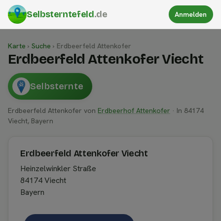
Selbsterntefeld
.de
Anmelden
Karte
›
Suche
›
Erdbeerfeld Attenkofer
Erdbeerfeld Attenkofer Viecht
Selbsternte
Erdbeerfeld Attenkofer von
Erdbeerhof Attenkofer
· In 84174
Viecht, Bayern
Erdbeerfeld Attenkofer Viecht
Heinzelwinkler Straße
84174 Viecht
Bayern