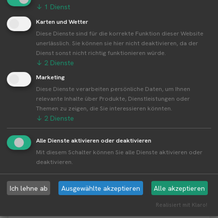
↓
1
Dienst
Weitere Standorte von Erdbeerhof
Karten und Wetter
Attenkofer
Diese Dienste sind für die korrekte Funktion dieser Website
unerlässlich. Sie können sie hier nicht deaktivieren, da der
Dienst sonst nicht richtig funktionieren würde.
Erdbeerhof Attenkofer betreibt 3 Standorte
↓
2
Dienste
Alle Standorte von Erdbeerhof Attenkofer↗
Marketing
Kompakte Übersicht aller Standorte inkl.
Diese Dienste verarbeiten persönliche Daten, um Ihnen
Firmensitz von Erdbeerhof Attenkofer in einer
relevante Inhalte über Produkte, Dienstleistungen oder
Karte und als Liste amzeigen.
Themen zu zeigen, die Sie interessieren könnten.
↓
2
Dienste
Alle Dienste aktivieren oder deaktivieren
Mit diesem Schalter können Sie alle Dienste aktivieren oder
Aktuelle Infos zur Region 84174 Viecht
deaktivieren.
Erntewetter für Viecht
Ich lehne ab
Ausgewählte akzeptieren
Alle akzeptieren
Aktuelles Wetter in der Umgebung von Viecht
Realisiert mit Klaro!