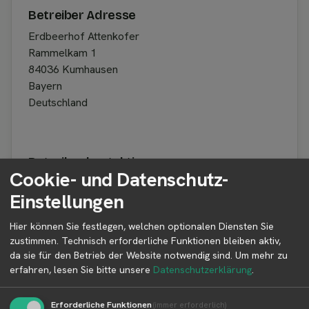
Betreiber Adresse
Erdbeerhof Attenkofer
Rammelkam 1
84036 Kumhausen
Bayern
Deutschland
Betreiber kontaktieren
Cookie- und Datenschutz-
Auf der Profilseite des Betreibers findest du weitere
Einstellungen
Informationen zum Betreiber und
Kontaktmöglichkeiten.
Hier können Sie festlegen, welchen optionalen Diensten Sie
zustimmen. Technisch erforderliche Funktionen bleiben aktiv,
da sie für den Betrieb der Website notwendig sind.
Um mehr zu
👤︎ Profilseite
erfahren, lesen Sie bitte unsere
Datenschutzerklärung
.
Erforderliche Funktionen
(immer erforderlich)