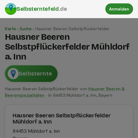
Selbsterntefeld
.de
Anmelden
Karte
›
Suche
›
Hausner Beeren Selbstpflückerfelder
Hausner Beeren
Selbstpflückerfelder Mühldorf
a. Inn
Selbsternte
Hausner Beeren Selbstpflückerfelder von
Hausner Beeren &
Beerenspezialitäten
· In 84453 Mühldorf a. Inn, Bayern
Hausner Beeren Selbstpflückerfelder
Mühldorf a. Inn
84453 Mühldorf a. Inn