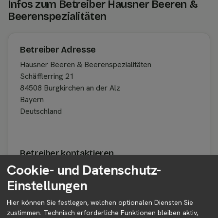
Infos zum Betreiber Hausner Beeren &
Beerenspezialitäten
Betreiber Adresse
Hausner Beeren & Beerenspezialitäten
Schäfflerring 21
84508 Burgkirchen an der Alz
Bayern
Deutschland
Betreiber kontaktieren
Cookie- und Datenschutz-
Auf der Profilseite des Betreibers findest du weitere
Informationen zum Betreiber und
Einstellungen
Kontaktmöglichkeiten.
Hier können Sie festlegen, welchen optionalen Diensten Sie
zustimmen. Technisch erforderliche Funktionen bleiben aktiv,