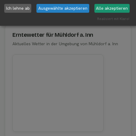
Aktuelle Infos zur Region 84453
Ich lehne ab
Ausgewählte akzeptieren
Alle akzeptieren
Mühldorf a. Inn
Realisiert mit Klaro!
Erntewetter für Mühldorf a. Inn
Aktuelles Wetter in der Umgebung von Mühldorf a. Inn