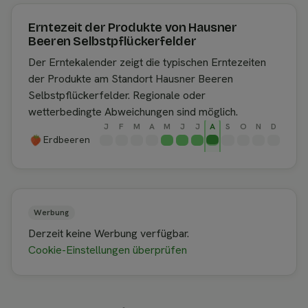
Erntezeit der Produkte von Hausner
Beeren Selbstpflückerfelder
Der Erntekalender zeigt die typischen Erntezeiten
der Produkte am Standort Hausner Beeren
Selbstpflückerfelder. Regionale oder
wetterbedingte Abweichungen sind möglich.
J
F
M
A
M
J
J
A
S
O
N
D
Erdbeeren
Werbung
Derzeit keine Werbung verfügbar.
Cookie-Einstellungen überprüfen