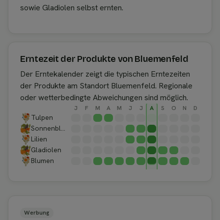
sowie Gladiolen selbst ernten.
Erntezeit der Produkte von Bluemenfeld
Der Erntekalender zeigt die typischen Erntezeiten
der Produkte am Standort Bluemenfeld. Regionale
oder wetterbedingte Abweichungen sind möglich.
J
F
M
A
M
J
J
A
S
O
N
D
Tulpen
Sonnenblumen
Lilien
Gladiolen
Blumen
Werbung