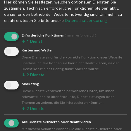
Hier können Sie festlegen, welchen optionalen Diensten Sie
Informationen zum Betreiber und
zustimmen. Technisch erforderliche Funktionen bleiben aktiv,
Kontaktmöglichkeiten.
da sie für den Betrieb der Website notwendig sind.
Um mehr zu
erfahren, lesen Sie bitte unsere
Datenschutzerklärung
.
👤︎ Profilseite
Erforderliche Funktionen
(immer erforderlich)
↓
1
Dienst
Karten und Wetter
Diese Dienste sind für die korrekte Funktion dieser Website
unerlässlich. Sie können sie hier nicht deaktivieren, da der
Weitere Standorte von Milchhof Gommel
Dienst sonst nicht richtig funktionieren würde.
↓
2
Dienste
Milchhof Gommel betreibt 2 Standorte
Marketing
Alle Standorte von Milchhof Gommel↗
Diese Dienste verarbeiten persönliche Daten, um Ihnen
Kompakte Übersicht aller Standorte inkl.
relevante Inhalte über Produkte, Dienstleistungen oder
Firmensitz von Milchhof Gommel in einer Karte
Themen zu zeigen, die Sie interessieren könnten.
und als Liste amzeigen.
↓
2
Dienste
Alle Dienste aktivieren oder deaktivieren
Mit diesem Schalter können Sie alle Dienste aktivieren oder