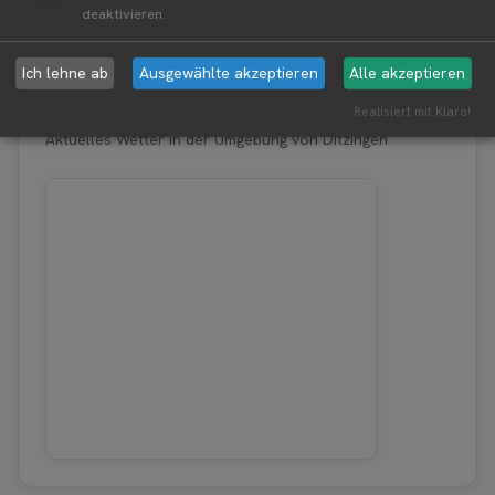
deaktivieren.
Aktuelle Infos zur Region 71254 Ditzingen
Ich lehne ab
Ausgewählte akzeptieren
Alle akzeptieren
Erntewetter für Ditzingen
Realisiert mit Klaro!
Aktuelles Wetter in der Umgebung von Ditzingen