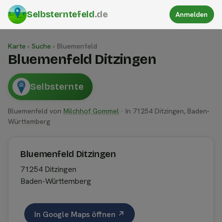
Selbsterntefeld
.de
Anmelden
Karte
›
Suche
›
Bluemenfeld
Bluemenfeld Ditzingen
Selbsternte
Bluemenfeld von
Milchhof Gommel
· In 71254 Ditzingen, Baden-
Württemberg
Bluemenfeld Ditzingen
71254 Ditzingen
Baden-Württemberg
In Google Maps öffnen ↗