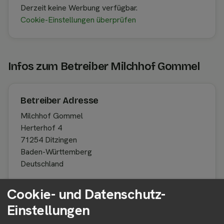
Derzeit keine Werbung verfügbar.
Cookie-Einstellungen überprüfen
Infos zum Betreiber Milchhof Gommel
Betreiber Adresse
Milchhof Gommel
Herterhof 4
71254 Ditzingen
Baden-Württemberg
Deutschland
Cookie- und Datenschutz-
Einstellungen
Betreiber kontaktieren
Auf der Profilseite des Betreibers findest du weitere