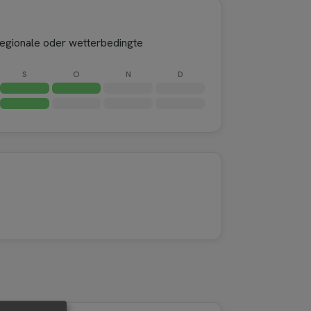
Regionale oder wetterbedingte
S
O
N
D