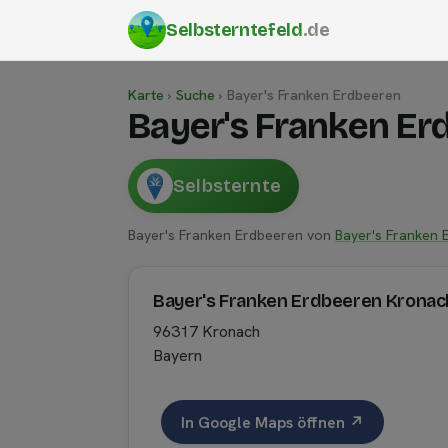
Selbsterntefeld
.de
Karte
›
Suche
›
Bayer's Franken Erdbeeren
Bayer's Franken E
Selbsternte
Bayer's Franken Erdbeeren von
Bayer's Franken 
Bayer's Franken Erdbeeren Kronac
96317 Kronach
Bayern
In Google Maps öffnen ↗