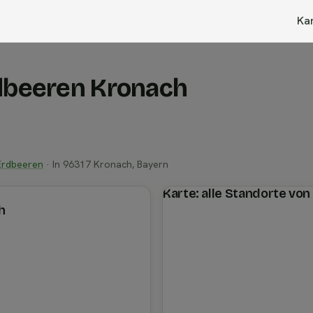
Ka
rdbeeren Kronach
Erdbeeren
· In 96317 Kronach, Bayern
Karte: alle Standorte vo
h