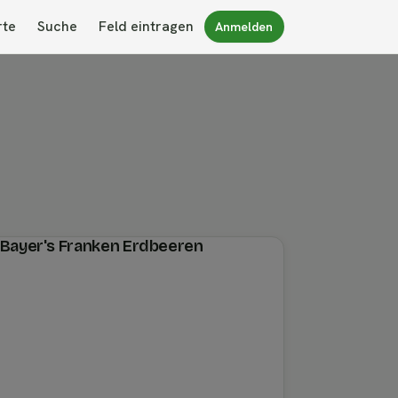
rte
Suche
Feld eintragen
Anmelden
n Bayer's Franken Erdbeeren