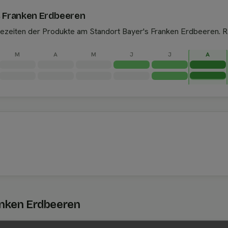
s Franken Erdbeeren
ntezeiten der Produkte am Standort Bayer's Franken Erdbeeren. 
M
A
M
J
J
A
anken Erdbeeren