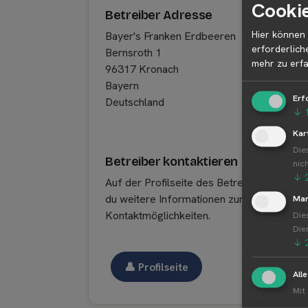
Cookie
Betreiber Adresse
Hier können 
Bayer's Franken Erdbeeren
erforderlich
Bernsroth 1
mehr zu erfa
96317 Kronach
Bayern
Erf
Deutschland
↓
Kar
Die
Betreiber kontaktieren
nic
↓
Auf der Profilseite des Betreibers findest
du weitere Informationen zum Betreiber u
Mar
Kontaktmöglichkeiten.
Die
Die
↓
👤︎ Profilseite
All
Mit