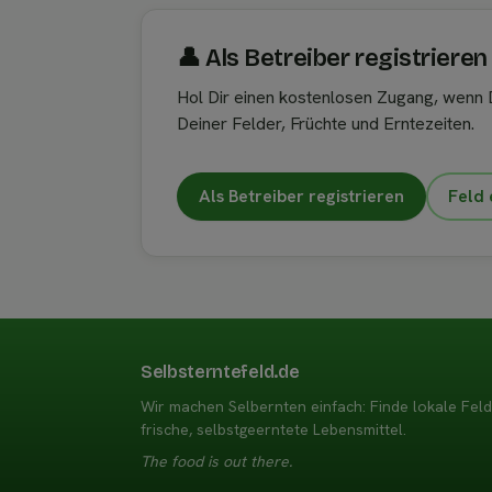
👤︎ Als Betreiber registrieren
Hol Dir einen kostenlosen Zugang, wenn D
Deiner Felder, Früchte und Erntezeiten.
Als Betreiber registrieren
Feld 
Selbsterntefeld.de
Wir machen Selbernten einfach: Finde lokale Fel
frische, selbstgeerntete Lebensmittel.
The food is out there.