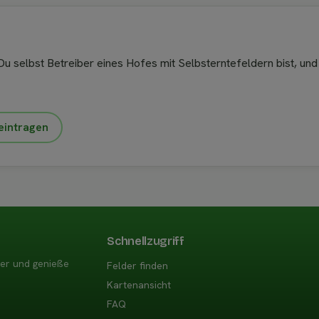
u selbst Betreiber eines Hofes mit Selbsterntefeldern bist, und
eintragen
Schnellzugriff
der und genieße
Felder finden
Kartenansicht
FAQ