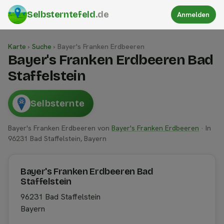
Selbsterntefeld
.de
Anmelden
Karte
›
Suche
›
Bayer's Franken Erdbeeren
Bayer's Franken Erdbeeren Bad
Staffelstein
Selbsternte
Bayer's Franken Erdbeeren von
Bayer's Franken Erdbeeren
· In
96231 Bad Staffelstein, Bayern
Bayer's Franken Erdbeeren Bad
Staffelstein
96231 Bad Staffelstein
Bayern