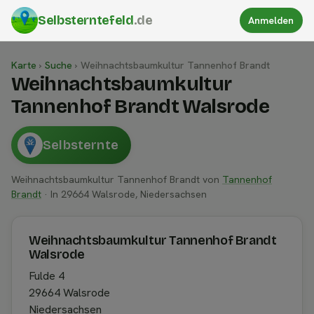
Selbsterntefeld
.de
Anmelden
Karte
›
Suche
›
Weihnachtsbaumkultur Tannenhof Brandt
Weihnachtsbaumkultur
Tannenhof Brandt Walsrode
Selbsternte
Weihnachtsbaumkultur Tannenhof Brandt von
Tannenhof
Brandt
· In 29664 Walsrode, Niedersachsen
Weihnachtsbaumkultur Tannenhof Brandt
Walsrode
Fulde 4
29664 Walsrode
Niedersachsen