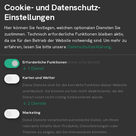
Cookie- und Datenschutz-
Niedersachsen
Deutschland
Einstellungen
Hier können Sie festlegen, welchen optionalen Diensten Sie
zustimmen. Technisch erforderliche Funktionen bleiben aktiv,
Betreiber kontaktieren
da sie für den Betrieb der Website notwendig sind.
Um mehr zu
erfahren, lesen Sie bitte unsere
Datenschutzerklärung
.
Auf der Profilseite des Betreibers findest du weitere
Informationen zum Betreiber und
Erforderliche Funktionen
(immer erforderlich)
Kontaktmöglichkeiten.
↓
1
Dienst
Karten und Wetter
Diese Dienste sind für die korrekte Funktion dieser Website
👤︎ Profilseite
unerlässlich. Sie können sie hier nicht deaktivieren, da der
Dienst sonst nicht richtig funktionieren würde.
↓
2
Dienste
Marketing
Weitere Standorte von Tannenhof Brandt
Diese Dienste verarbeiten persönliche Daten, um Ihnen
relevante Inhalte über Produkte, Dienstleistungen oder
Themen zu zeigen, die Sie interessieren könnten.
Tannenhof Brandt betreibt 1 Standorte