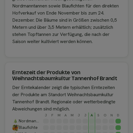
Nordmanntannen sowie Blaufichten für den direkten
Hofverkauf von Ende November bis zum 24.
Dezember. Die Bäume sind in Größen zwischen 0,5
Metern und über 3,5 Metern erhältlich; zusätzlich
stehen Topftannen zur Verfügung, die nach der
Saison weiter kultiviert werden können.
Erntezeit der Produkte von
Weihnachtsbaumkultur Tannenhof Brandt
Der Erntekalender zeigt die typischen Erntezeiten
der Produkte am Standort Weihnachtsbaumkultur
Tannenhof Brandt. Regionale oder wetterbedingte
Abweichungen sind möglich.
J
F
M
A
M
J
J
A
S
O
N
D
Nordmanntannen
Blaufichte