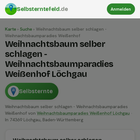
Selbsterntefeld
.de
Anmelden
Karte
›
Suche
›
Weihnachtsbaum selber schlagen -
Weihnachtsbaumparadies Weißenhof
Weihnachtsbaum selber
schlagen -
Weihnachtsbaumparadies
Weißenhof Löchgau
Selbsternte
Weihnachtsbaum selber schlagen - Weihnachtsbaumparadies
Weißenhof von
Weihnachtsbaumparadies Weißenhof Löchgau
·
In 74369 Löchgau, Baden-Württemberg