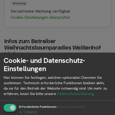
Werbung
Derzeit keine Werbung verfügbar.
Cookie-Einstellungen überprüfen
Infos zum Betreiber
Weihnachtsbaumparadies Weißenhof
Löchgau
Cookie- und Datenschutz-
Einstellungen
Betreiber Adresse
Hier können Sie festlegen, welchen optionalen Diensten Sie
Weihnachtsbaumparadies Weißenhof Löchgau
zustimmen. Technisch erforderliche Funktionen bleiben aktiv,
Weißenhofstr. 25
da sie für den Betrieb der Website notwendig sind.
Um mehr zu
74369 Löchgau
erfahren, lesen Sie bitte unsere
Datenschutzerklärung
.
Baden-Württemberg
Deutschland
Erforderliche Funktionen
(immer erforderlich)
↓
1
Dienst