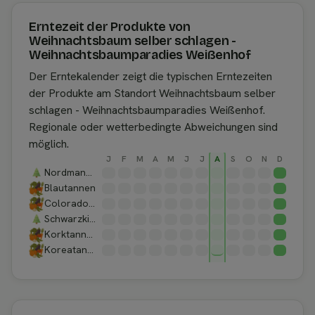
Erntezeit der Produkte von
Weihnachtsbaum selber schlagen -
Weihnachtsbaumparadies Weißenhof
Der Erntekalender zeigt die typischen Erntezeiten
der Produkte am Standort Weihnachtsbaum selber
schlagen - Weihnachtsbaumparadies Weißenhof.
Regionale oder wetterbedingte Abweichungen sind
möglich.
J
F
M
A
M
J
J
A
S
O
N
D
Nordmanntannen
Blautannen
Coloradotannen
Schwarzkiefern
Korktannen
Koreatannen