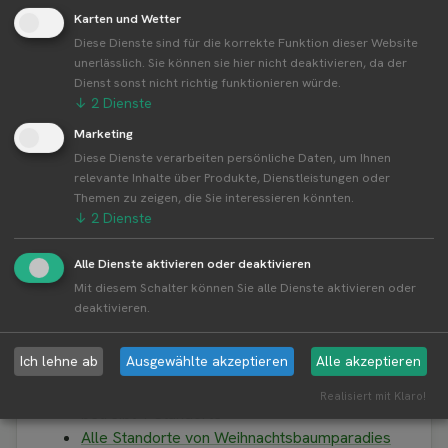
Karten und Wetter
Betreiber kontaktieren
Diese Dienste sind für die korrekte Funktion dieser Website
unerlässlich. Sie können sie hier nicht deaktivieren, da der
Auf der Profilseite des Betreibers findest du weitere
Dienst sonst nicht richtig funktionieren würde.
Informationen zum Betreiber und
↓
2
Dienste
Kontaktmöglichkeiten.
Marketing
Diese Dienste verarbeiten persönliche Daten, um Ihnen
relevante Inhalte über Produkte, Dienstleistungen oder
👤︎ Profilseite
Themen zu zeigen, die Sie interessieren könnten.
↓
2
Dienste
Alle Dienste aktivieren oder deaktivieren
Mit diesem Schalter können Sie alle Dienste aktivieren oder
Weitere Standorte von
deaktivieren.
Weihnachtsbaumparadies Weißenhof
Löchgau
Ich lehne ab
Ausgewählte akzeptieren
Alle akzeptieren
Weihnachtsbaumparadies Weißenhof Löchgau
Realisiert mit Klaro!
betreibt 1 Standorte
Alle Standorte von Weihnachtsbaumparadies