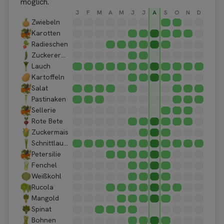
möglich.
J
F
M
A
M
J
J
A
S
O
N
D
Zwiebeln
Karotten
Radieschen
Zuckererbsen
Lauch
Kartoffeln
Salat
Pastinaken
Sellerie
Rote Bete
Zuckermais
Schnittlauch
Petersilie
Fenchel
Weißkohl
Rucola
Mangold
Spinat
Bohnen