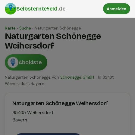
Selbsterntefeld
.de
Anmelden
Karte
›
Suche
›
Naturgarten Schönegge
Naturgarten Schönegge
Weihersdorf
Abokiste
Naturgarten Schönegge von
Schönegge GmbH
· In 85405
Weihersdorf, Bayern
Naturgarten Schönegge Weihersdorf
85405 Weihersdorf
Bayern