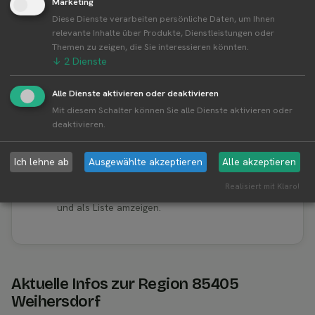
Marketing
Diese Dienste verarbeiten persönliche Daten, um Ihnen
👤︎ Profilseite
relevante Inhalte über Produkte, Dienstleistungen oder
Themen zu zeigen, die Sie interessieren könnten.
↓
2
Dienste
Alle Dienste aktivieren oder deaktivieren
Weitere Standorte von Schönegge GmbH
Mit diesem Schalter können Sie alle Dienste aktivieren oder
deaktivieren.
Schönegge GmbH betreibt 2 Standorte
Alle Standorte von Schönegge GmbH↗
Ich lehne ab
Ausgewählte akzeptieren
Alle akzeptieren
Kompakte Übersicht aller Standorte inkl.
Realisiert mit Klaro!
Firmensitz von Schönegge GmbH in einer Karte
und als Liste amzeigen.
Aktuelle Infos zur Region 85405
Weihersdorf