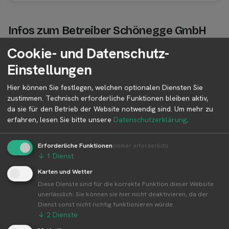
Infos zum Betreiber Schönegge GmbH
Cookie- und Datenschutz-
Betreiber Adresse
Einstellungen
Schönegge GmbH
Hier können Sie festlegen, welchen optionalen Diensten Sie
Meilendorf 20
zustimmen. Technisch erforderliche Funktionen bleiben aktiv,
85405 Nandlstadt
da sie für den Betrieb der Website notwendig sind.
Um mehr zu
Bayern
erfahren, lesen Sie bitte unsere
Datenschutzerklärung
.
Deutschland
Erforderliche Funktionen
(immer erforderlich)
↓
1
Dienst
Karten und Wetter
Betreiber kontaktieren
Diese Dienste sind für die korrekte Funktion dieser Website
Auf der Profilseite des Betreibers findest du weitere
unerlässlich. Sie können sie hier nicht deaktivieren, da der
Informationen zum Betreiber und
Dienst sonst nicht richtig funktionieren würde.
Kontaktmöglichkeiten.
↓
2
Dienste