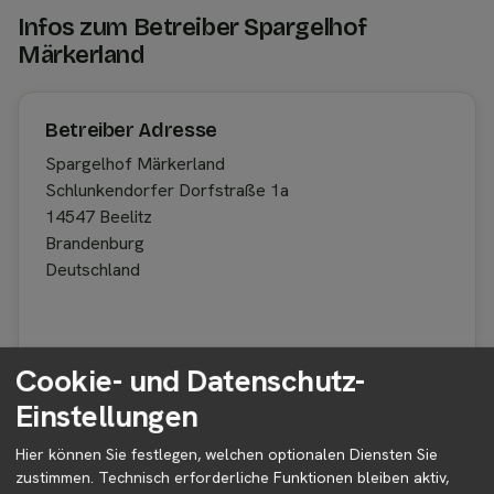
Infos zum Betreiber Spargelhof
Märkerland
Betreiber Adresse
Spargelhof Märkerland
Schlunkendorfer Dorfstraße 1a
14547 Beelitz
Brandenburg
Deutschland
Betreiber kontaktieren
Cookie- und Datenschutz-
Auf der Profilseite des Betreibers findest du weitere
Einstellungen
Informationen zum Betreiber und
Kontaktmöglichkeiten.
Hier können Sie festlegen, welchen optionalen Diensten Sie
zustimmen. Technisch erforderliche Funktionen bleiben aktiv,