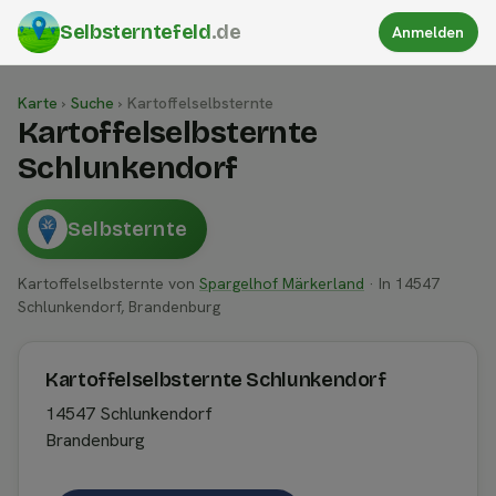
Selbsterntefeld
.de
Anmelden
Karte
›
Suche
›
Kartoffelselbsternte
Kartoffelselbsternte
Schlunkendorf
Selbsternte
Kartoffelselbsternte von
Spargelhof Märkerland
· In 14547
Schlunkendorf, Brandenburg
Kartoffelselbsternte Schlunkendorf
14547 Schlunkendorf
Brandenburg