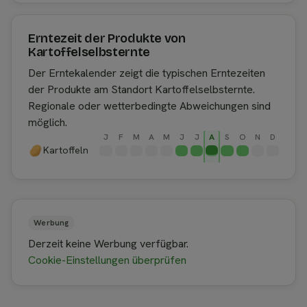
Erntezeit der Produkte von
Kartoffelselbsternte
Der Erntekalender zeigt die typischen Erntezeiten
der Produkte am Standort Kartoffelselbsternte.
Regionale oder wetterbedingte Abweichungen sind
möglich.
J
F
M
A
M
J
J
A
S
O
N
D
Kartoffeln
Werbung
Derzeit keine Werbung verfügbar.
Cookie-Einstellungen überprüfen