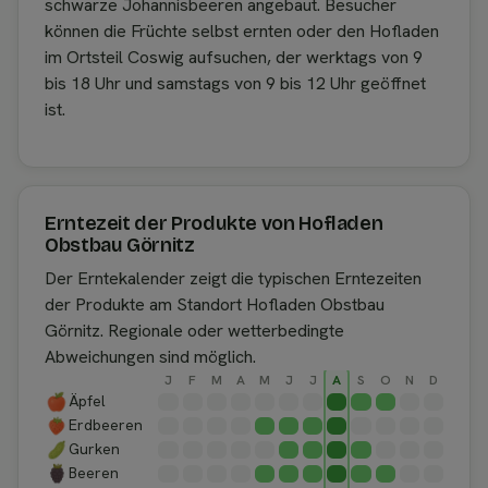
schwarze Johannisbeeren angebaut. Besucher
können die Früchte selbst ernten oder den Hofladen
im Ortsteil Coswig aufsuchen, der werktags von 9
bis 18 Uhr und samstags von 9 bis 12 Uhr geöffnet
ist.
Erntezeit der Produkte von Hofladen
Obstbau Görnitz
Der Erntekalender zeigt die typischen Erntezeiten
der Produkte am Standort Hofladen Obstbau
Görnitz. Regionale oder wetterbedingte
Abweichungen sind möglich.
J
F
M
A
M
J
J
A
S
O
N
D
Äpfel
Erdbeeren
Gurken
Beeren