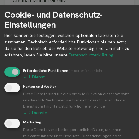
Obstbau Michael Görnitz
Cliebener Straße 99
Cookie- und Datenschutz-
01640 Coswig
Einstellungen
Sachsen
Deutschland
Hier können Sie festlegen, welchen optionalen Diensten Sie
zustimmen. Technisch erforderliche Funktionen bleiben aktiv,
da sie für den Betrieb der Website notwendig sind.
Um mehr zu
erfahren, lesen Sie bitte unsere
Datenschutzerklärung
.
Betreiber kontaktieren
Auf der Profilseite des Betreibers findest du weitere
Erforderliche Funktionen
(immer erforderlich)
Informationen zum Betreiber und
↓
1
Dienst
Kontaktmöglichkeiten.
Karten und Wetter
Diese Dienste sind für die korrekte Funktion dieser Website
unerlässlich. Sie können sie hier nicht deaktivieren, da der
👤︎ Profilseite
Dienst sonst nicht richtig funktionieren würde.
↓
2
Dienste
Marketing
Diese Dienste verarbeiten persönliche Daten, um Ihnen
relevante Inhalte über Produkte, Dienstleistungen oder
Weitere Standorte von Obstbau Michael