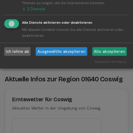
Themen zu zeigen, die Sie interessieren könnten.
Görnitz
↓
2
Dienste
Obstbau Michael Görnitz betreibt 2 Standorte
Alle Dienste aktivieren oder deaktivieren
Alle Standorte von Obstbau Michael Görnitz↗
Mit diesem Schalter können Sie alle Dienste aktivieren oder
Kompakte Übersicht aller Standorte inkl.
deaktivieren.
Firmensitz von Obstbau Michael Görnitz in einer
Karte und als Liste amzeigen.
Ich lehne ab
Ausgewählte akzeptieren
Alle akzeptieren
Realisiert mit Klaro!
Aktuelle Infos zur Region 01640 Coswig
Erntewetter für Coswig
Aktuelles Wetter in der Umgebung von Coswig