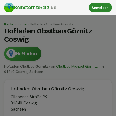
Selbsterntefeld
.de
Anmelden
Karte
›
Suche
›
Hofladen Obstbau Görnitz
Hofladen Obstbau Görnitz
Coswig
Hofladen
Hofladen Obstbau Görnitz von
Obstbau Michael Görnitz
· In
01640 Coswig, Sachsen
Hofladen Obstbau Görnitz Coswig
Cliebener Straße 99
01640 Coswig
Sachsen