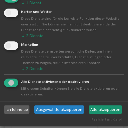
↓
1
Dienst
Hof Kuhn betreibt 20 Standorte
Karten und Wetter
Alle Standorte von Hof Kuhn↗
Diese Dienste sind für die korrekte Funktion dieser Website
Kompakte Übersicht aller Standorte inkl.
unerlässlich. Sie können sie hier nicht deaktivieren, da der
Dienst sonst nicht richtig funktionieren würde.
Firmensitz von Hof Kuhn in einer Karte und als
↓
2
Dienste
Liste amzeigen.
Marketing
Diese Dienste verarbeiten persönliche Daten, um Ihnen
relevante Inhalte über Produkte, Dienstleistungen oder
Themen zu zeigen, die Sie interessieren könnten.
Aktuelle Infos zur Region 97258
↓
2
Dienste
Gollhofen
Alle Dienste aktivieren oder deaktivieren
Mit diesem Schalter können Sie alle Dienste aktivieren oder
Erntewetter für Gollhofen
deaktivieren.
Aktuelles Wetter in der Umgebung von Gollhofen
Ich lehne ab
Ausgewählte akzeptieren
Alle akzeptieren
Realisiert mit Klaro!