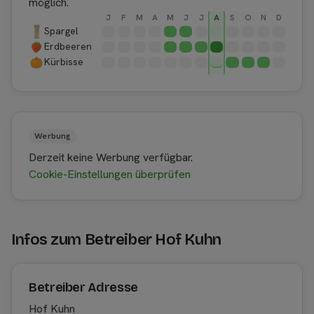
möglich.
J
F
M
A
M
J
J
A
S
O
N
D
Spargel
Erdbeeren
Kürbisse
Werbung
Derzeit keine Werbung verfügbar.
Cookie-Einstellungen überprüfen
Infos zum Betreiber Hof Kuhn
Betreiber Adresse
Hof Kuhn