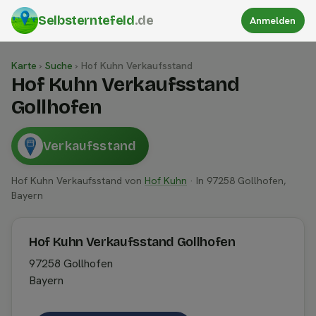
Selbsterntefeld
.de
Anmelden
Karte
›
Suche
›
Hof Kuhn Verkaufsstand
Hof Kuhn Verkaufsstand
Gollhofen
Verkaufsstand
Hof Kuhn Verkaufsstand von
Hof Kuhn
· In 97258 Gollhofen,
Bayern
Hof Kuhn Verkaufsstand Gollhofen
97258 Gollhofen
Bayern