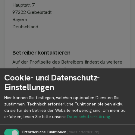
Hauptstr. 7
97232 Giebelstadt
Bayern
Deutschland
Betreiber kontaktieren
Auf der Profilseite des Betreibers findest du weitere
Informationen zum Betreiber und
Cookie- und Datenschutz-
Kontaktmöglichkeiten.
Einstellungen
Hier können Sie festlegen, welchen optionalen Diensten Sie
👤︎ Profilseite
zustimmen. Technisch erforderliche Funktionen bleiben aktiv,
da sie für den Betrieb der Website notwendig sind.
Um mehr zu
erfahren, lesen Sie bitte unsere
Datenschutzerklärung
.
Weitere Standorte von Hof Kuhn
Erforderliche Funktionen
(immer erforderlich)