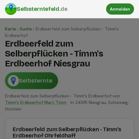
Selbsterntefeld
.de
Anmelden
Karte
›
Suche
›
Erdbeerfeld zum Selberpflücken - Timm's
Erdbeerhof
Erdbeerfeld zum
Selberpflücken - Timm's
Erdbeerhof Niesgrau
Selbsternte
Erdbeerfeld zum Selberpflücken - Timm's Erdbeerhof von
Timm's Erdbeerhof Marc Timm
· In 24395 Niesgrau, Schleswig-
Holstein
Erdbeerfeld zum Selberpflücken - Timm's
Erdbeerhof Ohrfeldhaff