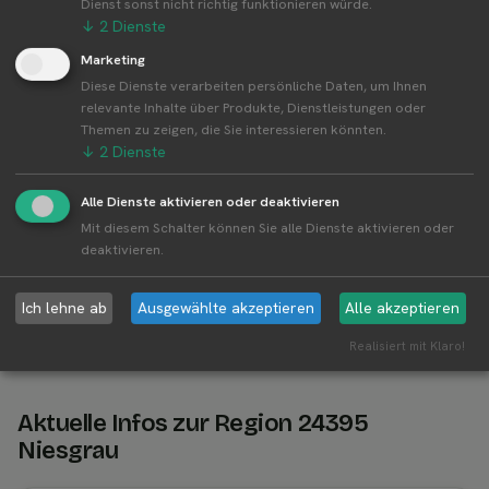
Dienst sonst nicht richtig funktionieren würde.
↓
2
Dienste
Marketing
Weitere Standorte von Timm's Erdbeerhof
Diese Dienste verarbeiten persönliche Daten, um Ihnen
Marc Timm
relevante Inhalte über Produkte, Dienstleistungen oder
Themen zu zeigen, die Sie interessieren könnten.
Timm's Erdbeerhof Marc Timm betreibt 1
↓
2
Dienste
Standorte
Alle Standorte von Timm's Erdbeerhof Marc
Alle Dienste aktivieren oder deaktivieren
Timm↗
Mit diesem Schalter können Sie alle Dienste aktivieren oder
deaktivieren.
Kompakte Übersicht aller Standorte inkl.
Firmensitz von Timm's Erdbeerhof Marc Timm in
einer Karte und als Liste amzeigen.
Ich lehne ab
Ausgewählte akzeptieren
Alle akzeptieren
Realisiert mit Klaro!
Aktuelle Infos zur Region 24395
Niesgrau