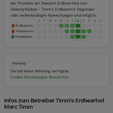
der Produkte am Standort Erdbeerfeld zum
Selberpflücken - Timm's Erdbeerhof. Regionale
oder wetterbedingte Abweichungen sind möglich.
J
F
M
A
M
J
J
A
S
O
N
D
Erdbeeren
Himbeeren
Heidelbeeren
Werbung
Derzeit keine Werbung verfügbar.
Cookie-Einstellungen überprüfen
Infos zum Betreiber Timm's Erdbeerhof
Marc Timm