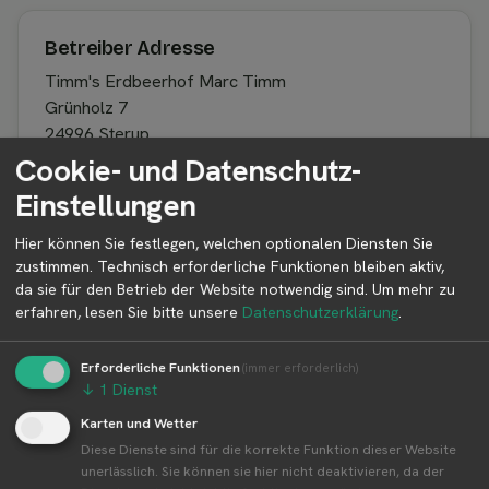
Betreiber Adresse
Timm's Erdbeerhof Marc Timm
Grünholz 7
24996 Sterup
Schleswig-Holstein
Cookie- und Datenschutz-
Deutschland
Einstellungen
Hier können Sie festlegen, welchen optionalen Diensten Sie
zustimmen. Technisch erforderliche Funktionen bleiben aktiv,
Betreiber kontaktieren
da sie für den Betrieb der Website notwendig sind.
Um mehr zu
Auf der Profilseite des Betreibers findest du weitere
erfahren, lesen Sie bitte unsere
Datenschutzerklärung
.
Informationen zum Betreiber und
Kontaktmöglichkeiten.
Erforderliche Funktionen
(immer erforderlich)
↓
1
Dienst
Karten und Wetter
👤︎ Profilseite
Diese Dienste sind für die korrekte Funktion dieser Website
unerlässlich. Sie können sie hier nicht deaktivieren, da der