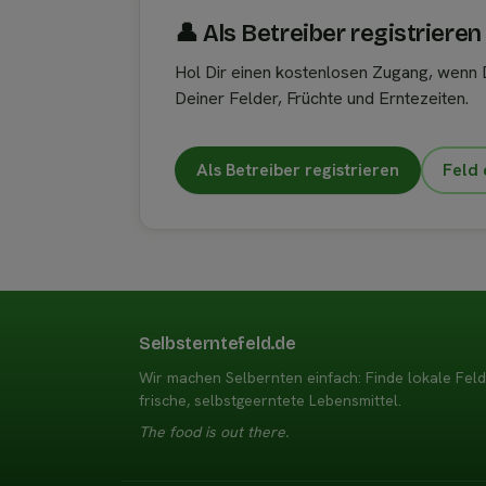
👤︎ Als Betreiber registrieren
Hol Dir einen kostenlosen Zugang, wenn D
Deiner Felder, Früchte und Erntezeiten.
Als Betreiber registrieren
Feld 
Selbsterntefeld.de
Wir machen Selbernten einfach: Finde lokale Fel
frische, selbstgeerntete Lebensmittel.
The food is out there.