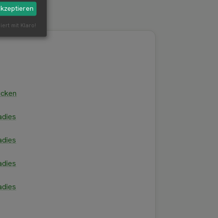
akzeptieren
iert mit Klaro!
ücken
adies
adies
adies
adies