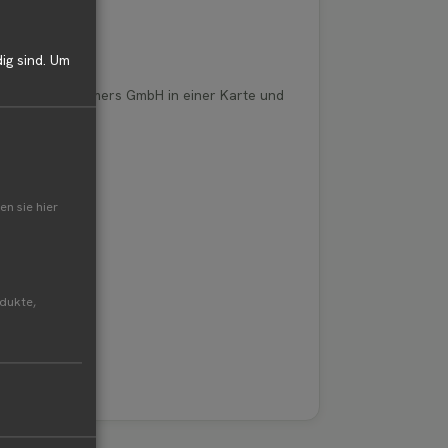
ig sind.
Um
tz von RegioFarmers GmbH in einer Karte und
en sie hier
odukte,