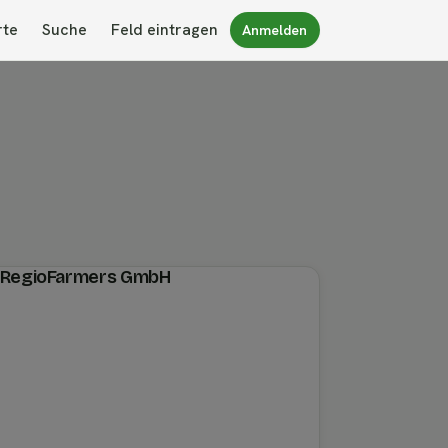
rte
Suche
Feld eintragen
Anmelden
on RegioFarmers GmbH