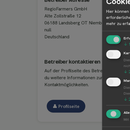
Cookie
Betreiber Adresse
RegioFarmers GmbH
Hier können 
Alte Zollstraße 12
erforderlich
06188 Landsberg OT Niemberg
mehr zu erfa
null
Deutschland
Erf
↓
Kar
Die
Betreiber kontaktieren
nic
Auf der Profilseite des Betreibers findest
↓
du weitere Informationen zum Betreiber u
Mar
Kontaktmöglichkeiten.
Die
Die
↓
👤︎ Profilseite
All
Mit