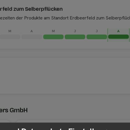
erfeld zum Selberpflücken
ntezeiten der Produkte am Standort Erdbeerfeld zum Selberpflüc
M
A
M
J
J
A
mers GmbH