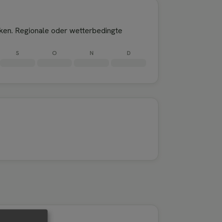
ken. Regionale oder wetterbedingte
S
O
N
D