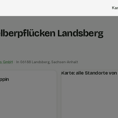
Ka
elberpflücken Landsberg
rs GmbH
· In 06188 Landsberg, Sachsen-Anhalt
Karte: alle Standorte v
ppin