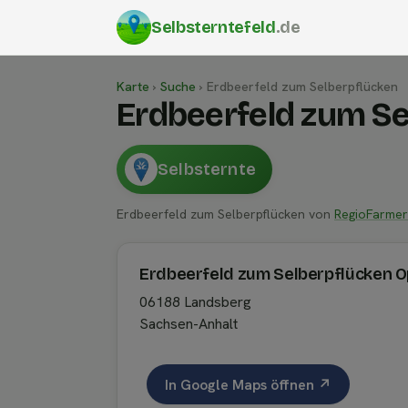
Selbsterntefeld
.de
Karte
›
Suche
›
Erdbeerfeld zum Selberpflücken
Erdbeerfeld zum S
Selbsternte
Erdbeerfeld zum Selberpflücken von
RegioFarme
Erdbeerfeld zum Selberpflücken O
06188 Landsberg
Sachsen-Anhalt
In Google Maps öffnen ↗