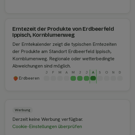
Erntezeit der Produkte von Erdbeerfeld
Ippisch, Kornblumenweg
Der Erntekalender zeigt die typischen Erntezeiten
der Produkte am Standort Erdbeerfeld Ippisch,
Kornblumenweg. Regionale oder wetterbedingte
Abweichungen sind möglich.
J
F
M
A
M
J
J
A
S
O
N
D
Erdbeeren
Werbung
Derzeit keine Werbung verfügbar.
Cookie-Einstellungen überprüfen