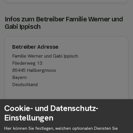
Infos zum Betreiber Familie Werner und
Gabi Ippisch
Betreiber Adresse
Familie Werner und Gabi Ippisch
Fliederweg 13
85445 Hallbergmoos
Bayern
Deutschland
Cookie- und Datenschutz-
Betreiber kontaktieren
Einstellungen
Auf der Profilseite des Betreibers findest du weitere
Informationen zum Betreiber und
Hier können Sie festlegen, welchen optionalen Diensten Sie