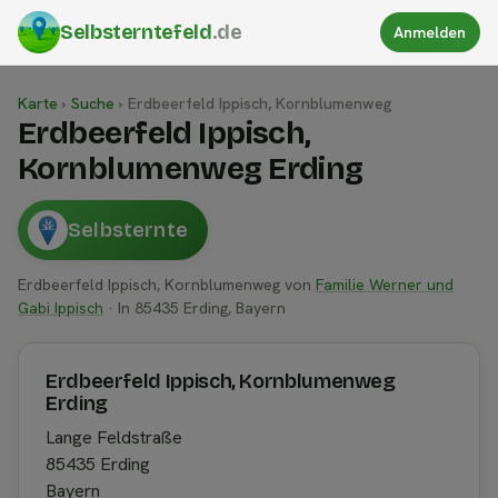
Selbsterntefeld
.de
Anmelden
Karte
›
Suche
›
Erdbeerfeld Ippisch, Kornblumenweg
Erdbeerfeld Ippisch,
Kornblumenweg Erding
Selbsternte
Erdbeerfeld Ippisch, Kornblumenweg von
Familie Werner und
Gabi Ippisch
· In 85435 Erding, Bayern
Erdbeerfeld Ippisch, Kornblumenweg
Erding
Lange Feldstraße
85435 Erding
Bayern