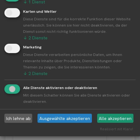
↓
1
Dienst
Alle Standorte von Hof Leh↗
Karten und Wetter
Kompakte Übersicht aller Standorte inkl.
Diese Dienste sind für die korrekte Funktion dieser Website
Firmensitz von Hof Leh in einer Karte und als Liste
unerlässlich. Sie können sie hier nicht deaktivieren, da der
amzeigen.
Dienst sonst nicht richtig funktionieren würde.
↓
2
Dienste
Marketing
Diese Dienste verarbeiten persönliche Daten, um Ihnen
relevante Inhalte über Produkte, Dienstleistungen oder
Aktuelle Infos zur Region 72810
Themen zu zeigen, die Sie interessieren könnten.
Gomaringen
↓
2
Dienste
Alle Dienste aktivieren oder deaktivieren
Erntewetter für Gomaringen
Mit diesem Schalter können Sie alle Dienste aktivieren oder
deaktivieren.
Aktuelles Wetter in der Umgebung von Gomaringen
Ich lehne ab
Ausgewählte akzeptieren
Alle akzeptieren
Realisiert mit Klaro!