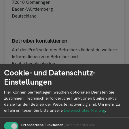
72810 Gomaringen
Baden-Württemberg
Deutschland
Betreiber kontaktieren
Auf der Profilseite des Betreibers findest du weitere
Informationen zum Betreiber und
Kontaktmöglichkeiten.
Cookie- und Datenschutz-
Einstellungen
👤︎ Profilseite
Hier können Sie festlegen, welchen optionalen Diensten Sie
zustimmen. Technisch erforderliche Funktionen bleiben aktiv,
da sie für den Betrieb der Website notwendig sind.
Um mehr zu
erfahren, lesen Sie bitte unsere
Datenschutzerklärung
.
Weitere Standorte von Hof Leh
Erforderliche Funktionen
(immer erforderlich)
Hof Leh betreibt 2 Standorte