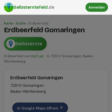
Selbsterntefeld
.de
Anmelden
Karte
›
Suche
›
Erdbeerfeld
Erdbeerfeld Gomaringen
Selbsternte
Erdbeerfeld von
Hof Leh
· In 72810 Gomaringen, Baden-
Württemberg
Erdbeerfeld Gomaringen
72810 Gomaringen
Baden-Württemberg
In Google Maps öffnen ↗