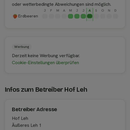
oder wetterbedingte Abweichungen sind möglich.
J
F
M
A
M
J
J
A
S
O
N
D
Erdbeeren
Werbung
Derzeit keine Werbung verfügbar.
Cookie-Einstellungen überprüfen
Infos zum Betreiber Hof Leh
Betreiber Adresse
Hof Leh
Äußeres Leh 1