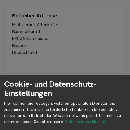
Betreiber Adresse
Erdbeerhof Attenkofer
Rammelkam 1
84036 Kumhausen
Bayern
Deutschland
Betreiber kontaktieren
Cookie- und Datenschutz-
Auf der Profilseite des Betreibers findest du weitere
Einstellungen
Informationen zum Betreiber und
Kontaktmöglichkeiten.
Hier können Sie festlegen, welchen optionalen Diensten Sie
zustimmen. Technisch erforderliche Funktionen bleiben aktiv,
da sie für den Betrieb der Website notwendig sind.
Um mehr zu
👤︎ Profilseite
erfahren, lesen Sie bitte unsere
Datenschutzerklärung
.