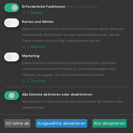
Erforderliche Funktionen
(immer erforderlich)
↓
1
Dienst
Karten und Wetter
Weitere Standorte von Erdbeerhof
Attenkofer
Diese Dienste sind für die korrekte Funktion dieser Website
unerlässlich. Sie können sie hier nicht deaktivieren, da der
Dienst sonst nicht richtig funktionieren würde.
Erdbeerhof Attenkofer betreibt 3 Standorte
↓
2
Dienste
Alle Standorte von Erdbeerhof Attenkofer↗
Marketing
Kompakte Übersicht aller Standorte inkl.
Diese Dienste verarbeiten persönliche Daten, um Ihnen
Firmensitz von Erdbeerhof Attenkofer in einer
relevante Inhalte über Produkte, Dienstleistungen oder
Karte und als Liste amzeigen.
Themen zu zeigen, die Sie interessieren könnten.
↓
2
Dienste
Alle Dienste aktivieren oder deaktivieren
Mit diesem Schalter können Sie alle Dienste aktivieren oder
Aktuelle Infos zur Region 84032
deaktivieren.
Landshut
Ich lehne ab
Ausgewählte akzeptieren
Alle akzeptieren
Erntewetter für Landshut