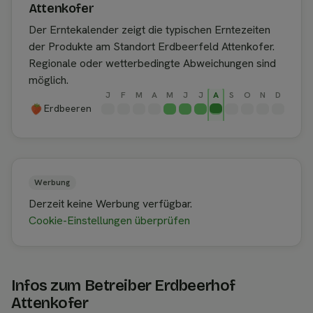
Attenkofer
Der Erntekalender zeigt die typischen Erntezeiten
der Produkte am Standort Erdbeerfeld Attenkofer.
Regionale oder wetterbedingte Abweichungen sind
möglich.
J
F
M
A
M
J
J
A
S
O
N
D
Erdbeeren
Werbung
Derzeit keine Werbung verfügbar.
Cookie-Einstellungen überprüfen
Infos zum Betreiber Erdbeerhof
Attenkofer