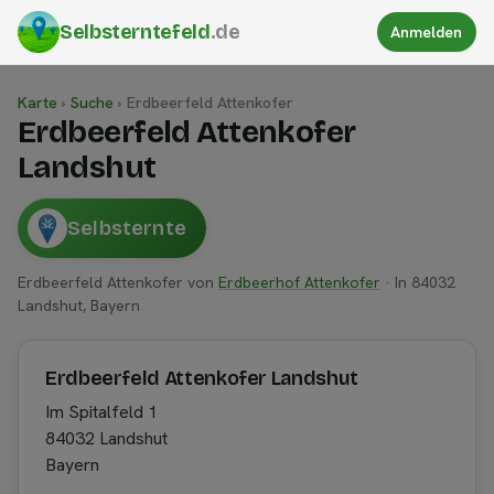
Selbsterntefeld
.de
Anmelden
Karte
›
Suche
›
Erdbeerfeld Attenkofer
Erdbeerfeld Attenkofer
Landshut
Selbsternte
Erdbeerfeld Attenkofer von
Erdbeerhof Attenkofer
· In 84032
Landshut, Bayern
Erdbeerfeld Attenkofer Landshut
Im Spitalfeld 1
84032 Landshut
Bayern