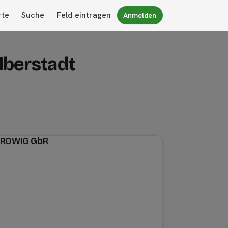
rte
Suche
Feld eintragen
Anmelden
lberstadt
n ROWIG GbR