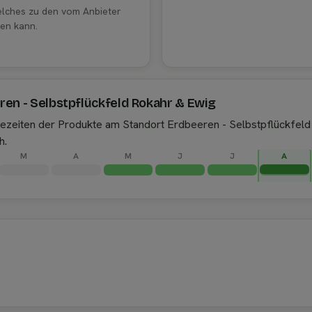
welches zu den vom Anbieter
en kann.
ren - Selbstpflückfeld Rokahr & Ewig
ntezeiten der Produkte am Standort Erdbeeren - Selbstpflückfel
h.
M
A
M
J
J
A