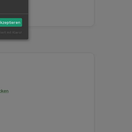
akzeptieren
iert mit Klaro!
cken