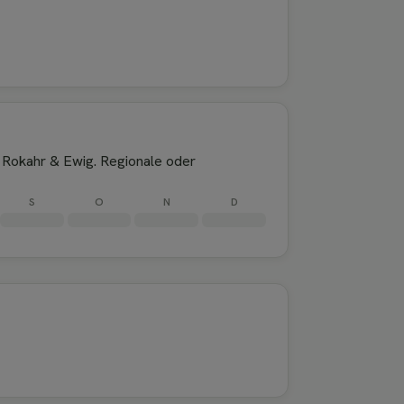
d Rokahr & Ewig. Regionale oder
S
O
N
D