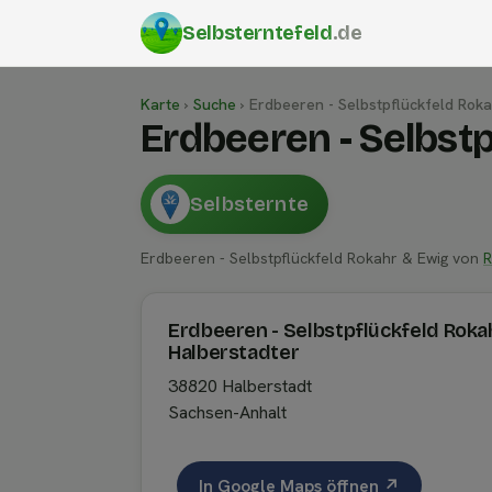
Selbsterntefeld
.de
Karte
›
Suche
›
Erdbeeren - Selbstpflückfeld Rok
Erdbeeren - Selbst
Selbsternte
Erdbeeren - Selbstpflückfeld Rokahr & Ewig von
Erdbeeren - Selbstpflückfeld Roka
Halberstadter
38820 Halberstadt
Sachsen-Anhalt
In Google Maps öffnen ↗