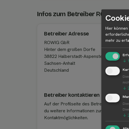
Infos zum Betreiber ROWIG Gb
Cookie
Hier können 
Betreiber Adresse
erforderlich
mehr zu erfa
ROWIG GbR
Hinter dem großen Dorfe
Erf
38822 Halberstadt-Aspenstedt
↓
Sachsen-Anhalt
Kar
Deutschland
Die
nic
↓
Betreiber kontaktieren
Mar
Auf der Profilseite des Betreibers findest
Die
Die
du weitere Informationen zum Betreiber u
↓
Kontaktmöglichkeiten.
All