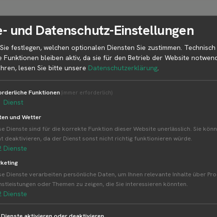
R
- und Datenschutz-Einstellungen
Sie festlegen, welchen optionalen Diensten Sie zustimmen. Technisch
Weitere Standorte von ROWIG GbR
e Funktionen bleiben aktiv, da sie für den Betrieb der Website notwend
hren, lesen Sie bitte unsere
Datenschutzerklärung
.
ROWIG GbR betreibt 1 Standorte
Alle Standorte von ROWIG GbR↗
orderliche Funktionen
(immer erforderlich)
1
Dienst
Kompakte Übersicht aller Standorte inkl. Firmensit
amzeigen.
ten und Wetter
se Dienste sind für die korrekte Funktion dieser Website unerlässlich. Sie könn
ht deaktivieren, da der Dienst sonst nicht richtig funktionieren würde.
2
Dienste
keting
se Dienste verarbeiten persönliche Daten, um Ihnen relevante Inhalte über Pr
nstleistungen oder Themen zu zeigen, die Sie interessieren könnten.
nd
2
Dienste
e Dienste aktivieren oder deaktivieren