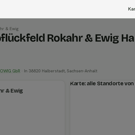
Ka
ahr & Ewig
pflückfeld Rokahr & Ewig Ha
ROWIG GbR
· In 38820 Halberstadt, Sachsen-Anhalt
Karte: alle Standorte vo
hr & Ewig