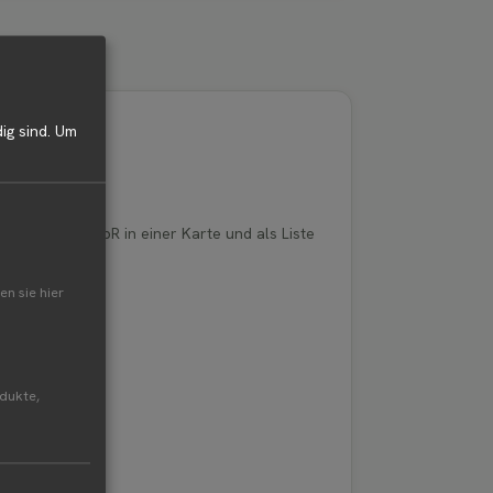
ig sind.
Um
z von ROWIG GbR in einer Karte und als Liste
en sie hier
odukte,