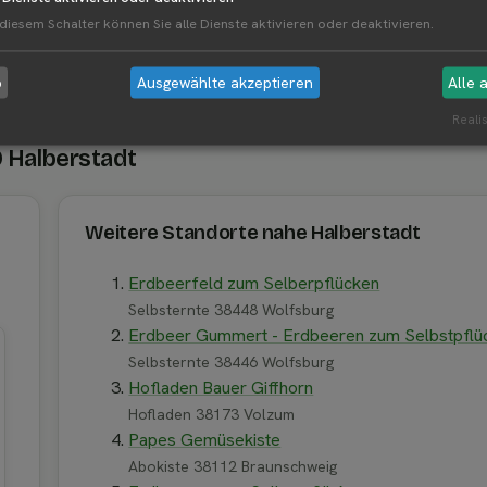
 diesem Schalter können Sie alle Dienste aktivieren oder deaktivieren.
b
Ausgewählte akzeptieren
Alle 
Realis
0 Halberstadt
Weitere Standorte nahe Halberstadt
Erdbeerfeld zum Selberpflücken
Selbsternte 38448 Wolfsburg
Erdbeer Gummert - Erdbeeren zum Selbstpflü
Selbsternte 38446 Wolfsburg
Hofladen Bauer Giffhorn
Hofladen 38173 Volzum
Papes Gemüsekiste
Abokiste 38112 Braunschweig