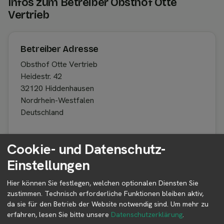
Infos zum Betreiber Obsthof Otte
Vertrieb
Betreiber Adresse
Obsthof Otte Vertrieb
Heidestr. 42
32120 Hiddenhausen
Nordrhein-Westfalen
Deutschland
Cookie- und Datenschutz-
Betreiber kontaktieren
Einstellungen
Auf der Profilseite des Betreibers findest du weitere
Informationen zum Betreiber und
Hier können Sie festlegen, welchen optionalen Diensten Sie
zustimmen. Technisch erforderliche Funktionen bleiben aktiv,
Kontaktmöglichkeiten.
da sie für den Betrieb der Website notwendig sind.
Um mehr zu
erfahren, lesen Sie bitte unsere
Datenschutzerklärung
.