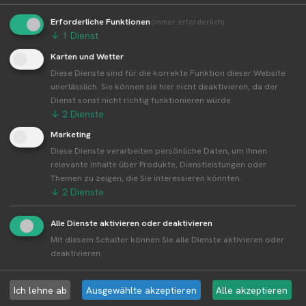
👤︎ Profilseite
Erforderliche Funktionen
(immer erforderlich)
↓
1
Dienst
Karten und Wetter
Diese Dienste sind für die korrekte Funktion dieser Website
Weitere Standorte von Obsthof Otte
unerlässlich. Sie können sie hier nicht deaktivieren, da der
Vertrieb
Dienst sonst nicht richtig funktionieren würde.
↓
2
Dienste
Obsthof Otte Vertrieb betreibt 6 Standorte
Marketing
Alle Standorte von Obsthof Otte Vertrieb↗
Diese Dienste verarbeiten persönliche Daten, um Ihnen
Kompakte Übersicht aller Standorte inkl.
relevante Inhalte über Produkte, Dienstleistungen oder
Firmensitz von Obsthof Otte Vertrieb in einer
Themen zu zeigen, die Sie interessieren könnten.
↓
2
Dienste
Karte und als Liste amzeigen.
Alle Dienste aktivieren oder deaktivieren
Mit diesem Schalter können Sie alle Dienste aktivieren oder
deaktivieren.
Aktuelle Infos zur Region 32051 Herford
Ich lehne ab
Ausgewählte akzeptieren
Alle akzeptieren