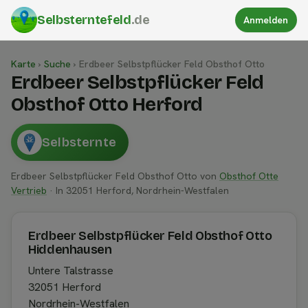
Selbsterntefeld
.de
Anmelden
Karte
›
Suche
›
Erdbeer Selbstpflücker Feld Obsthof Otto
Erdbeer Selbstpflücker Feld
Obsthof Otto Herford
Selbsternte
Erdbeer Selbstpflücker Feld Obsthof Otto von
Obsthof Otte
Vertrieb
· In 32051 Herford, Nordrhein-Westfalen
Erdbeer Selbstpflücker Feld Obsthof Otto
Hiddenhausen
Untere Talstrasse
32051 Herford
Nordrhein-Westfalen