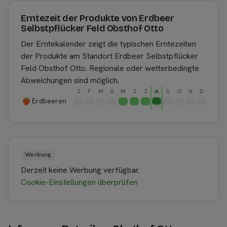
Erntezeit der Produkte von Erdbeer
Selbstpflücker Feld Obsthof Otto
Der Erntekalender zeigt die typischen Erntezeiten
der Produkte am Standort Erdbeer Selbstpflücker
Feld Obsthof Otto. Regionale oder wetterbedingte
Abweichungen sind möglich.
J
F
M
A
M
J
J
A
S
O
N
D
Erdbeeren
Werbung
Derzeit keine Werbung verfügbar.
Cookie-Einstellungen überprüfen