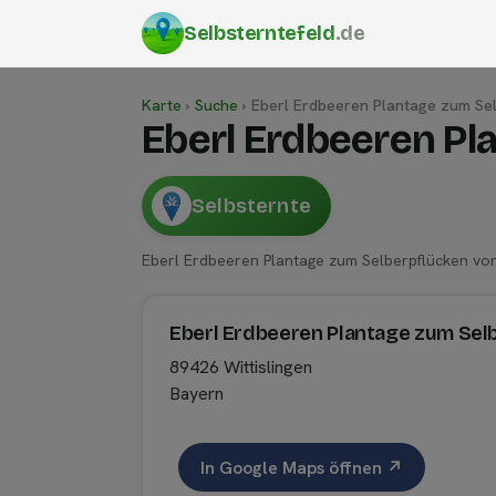
Selbsterntefeld
.de
Karte
›
Suche
›
Eberl Erdbeeren Plantage zum Se
Eberl Erdbeeren Pl
Selbsternte
Eberl Erdbeeren Plantage zum Selberpflücken v
Eberl Erdbeeren Plantage zum Sel
89426 Wittislingen
Bayern
In Google Maps öffnen ↗