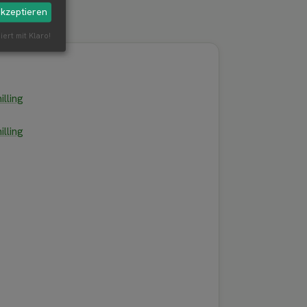
akzeptieren
iert mit Klaro!
lling
lling