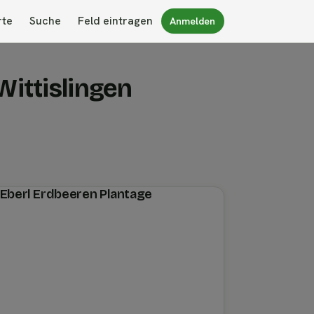
rte
Suche
Feld eintragen
Anmelden
Wittislingen
n Eberl Erdbeeren Plantage