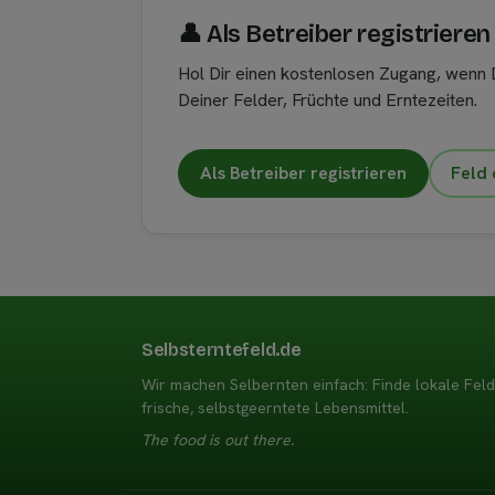
👤︎ Als Betreiber registrieren
Hol Dir einen kostenlosen Zugang, wenn D
Deiner Felder, Früchte und Erntezeiten.
Als Betreiber registrieren
Feld 
Selbsterntefeld.de
Wir machen Selbernten einfach: Finde lokale Fel
frische, selbstgeerntete Lebensmittel.
The food is out there.