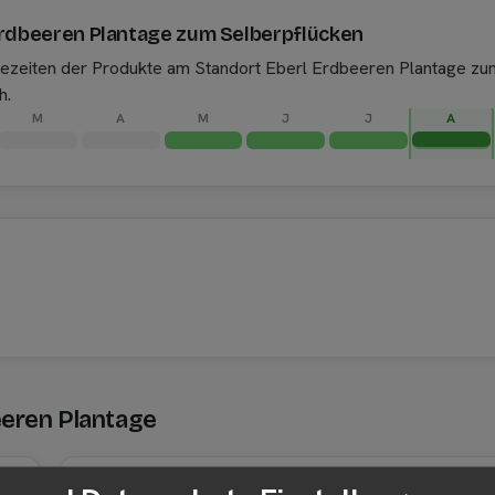
Erdbeeren Plantage zum Selberpflücken
ntezeiten der Produkte am Standort Eberl Erdbeeren Plantage zu
h.
M
A
M
J
J
A
eeren Plantage