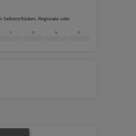
m Selberpflücken. Regionale oder
S
O
N
D