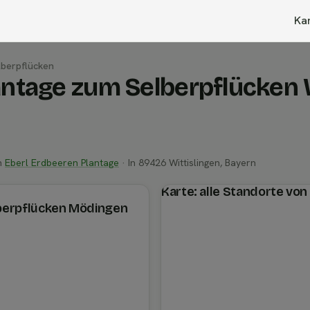
Ka
lberpflücken
antage zum Selberpflücken 
on
Eberl Erdbeeren Plantage
· In 89426 Wittislingen, Bayern
Karte: alle Standorte vo
berpflücken Mödingen