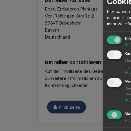
Cookie
Betreiber Adresse
Eberl Erdbeeren Plantage
Hier können 
Von-Rehlingen-Straße 2
erforderlich
89347 Bubesheim
mehr zu erfa
Bayern
Deutschland
Erf
↓
Kar
Die
Betreiber kontaktieren
nic
Auf der Profilseite des Betreibers findest
↓
du weitere Informationen zum Betreiber u
Mar
Kontaktmöglichkeiten.
Die
Die
↓
👤︎ Profilseite
All
Mit