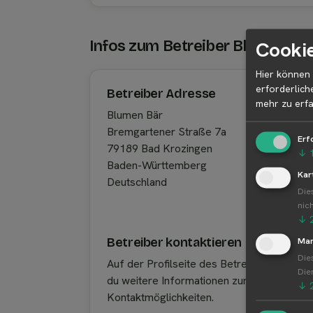
Cookie
Infos zum Betreiber Blumen Bä
Hier können 
erforderlich
Betreiber Adresse
mehr zu erfa
Blumen Bär
Bremgartener Straße 7a
Erf
79189 Bad Krozingen
↓
Baden-Württemberg
Kar
Deutschland
Die
nic
↓
Betreiber kontaktieren
Mar
Die
Auf der Profilseite des Betreibers findest
Die
du weitere Informationen zum Betreiber u
↓
Kontaktmöglichkeiten.