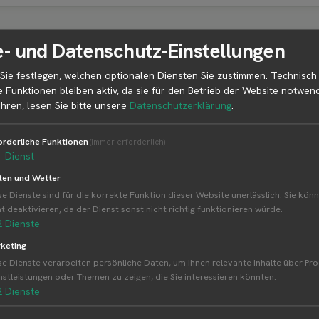
- und Datenschutz-Einstellungen
r
Sie festlegen, welchen optionalen Diensten Sie zustimmen. Technisch
e Funktionen bleiben aktiv, da sie für den Betrieb der Website notwend
Weitere Standorte von Blumen Bär
hren, lesen Sie bitte unsere
Datenschutzerklärung
.
Blumen Bär betreibt 41 Standorte
orderliche Funktionen
(immer erforderlich)
Alle Standorte von Blumen Bär↗
1
Dienst
Kompakte Übersicht aller Standorte inkl. Firmensitz
ten und Wetter
amzeigen.
se Dienste sind für die korrekte Funktion dieser Website unerlässlich. Sie könn
ht deaktivieren, da der Dienst sonst nicht richtig funktionieren würde.
2
Dienste
keting
se Dienste verarbeiten persönliche Daten, um Ihnen relevante Inhalte über Pr
nstleistungen oder Themen zu zeigen, die Sie interessieren könnten.
nd
2
Dienste