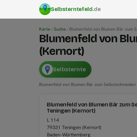
Selbsterntefeld
.de
Karte
›
Suche
›
Blumenfeld von Blumen Bär zum S
Blumenfeld von Bl
(Kernort)
Selbsternte
Blumenfeld von Blumen Bär zum Selbstschneiden
Blumenfeld von Blumen Bär zum S
Teningen (Kernort)
L 114
79331 Teningen (Kernort)
Baden-Württemberg