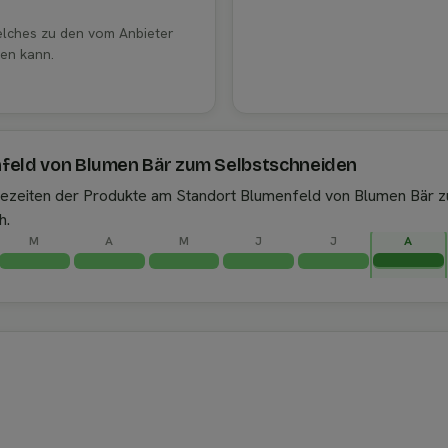
welches zu den vom Anbieter
en kann.
nfeld von Blumen Bär zum Selbstschneiden
ntezeiten der Produkte am Standort Blumenfeld von Blumen Bär 
h.
M
A
M
J
J
A