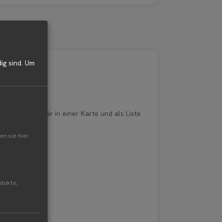
ig sind.
Um
 von Blumen Bär in einer Karte und als Liste
en sie hier
odukte,