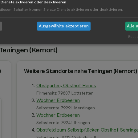
e Dienste aktivieren oder deaktivieren
 diesem Schalter können Sie alle Dienste aktivieren oder deaktivieren.
b
Ausgewählte akzeptieren
Alle 
Realis
 Teningen (Kernort)
)
Weitere Standorte nahe Teningen (Kernort)
Obstgarten, Obsthof Henes
Firmensitz 79807 Lottstetten
Wochner Erdbeeren
Selbsternte 79291 Merdingen
Wochner Erdbeeren
Selbsternte 79241 Ihringen
Obstfeld zum Selbstpflücken Obsthof Sehring
Selbsternte 79227 Schallstadt