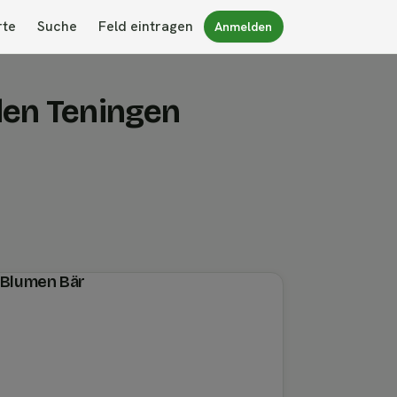
rte
Suche
Feld eintragen
Anmelden
den Teningen
n Blumen Bär