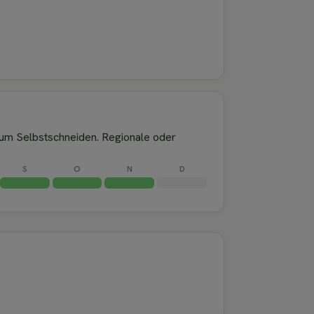
zum Selbstschneiden. Regionale oder
S
O
N
D