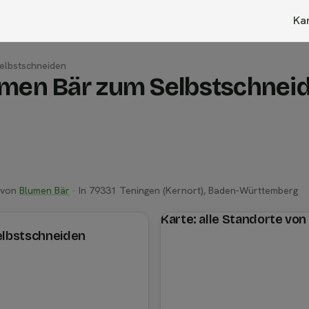
Ka
elbstschneiden
umen Bär zum Selbstschnei
 von
Blumen Bär
· In 79331 Teningen (Kernort), Baden-Württemberg
Karte: alle Standorte vo
elbstschneiden