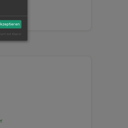
akzeptieren
iert mit Klaro!
er