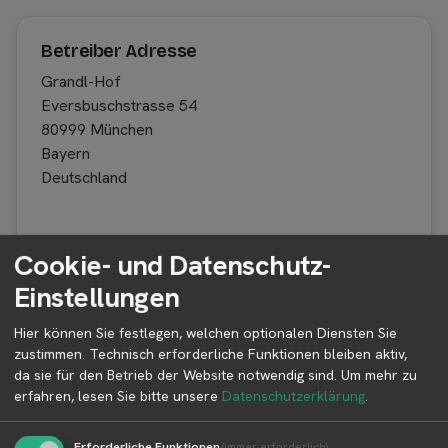
Betreiber Adresse
Grandl-Hof
Eversbuschstrasse 54
80999 München
Bayern
Deutschland
Cookie- und Datenschutz-
Betreiber kontaktieren
Einstellungen
Auf der Profilseite des Betreibers findest du weitere
Informationen zum Betreiber und
Hier können Sie festlegen, welchen optionalen Diensten Sie
Kontaktmöglichkeiten.
zustimmen. Technisch erforderliche Funktionen bleiben aktiv,
da sie für den Betrieb der Website notwendig sind.
Um mehr zu
erfahren, lesen Sie bitte unsere
Datenschutzerklärung
.
👤︎ Profilseite
Erforderliche Funktionen
(immer erforderlich)