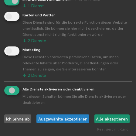
↓
1
Dienst
Karten und Wetter
Weitere Standorte von Grandl-Hof
Diese Dienste sind für die korrekte Funktion dieser Website
unerlässlich. Sie können sie hier nicht deaktivieren, da der
Dienst sonst nicht richtig funktionieren würde.
Grandl-Hof betreibt 4 Standorte
↓
2
Dienste
Alle Standorte von Grandl-Hof↗
Marketing
Kompakte Übersicht aller Standorte inkl.
Diese Dienste verarbeiten persönliche Daten, um Ihnen
Firmensitz von Grandl-Hof in einer Karte und als
relevante Inhalte über Produkte, Dienstleistungen oder
Liste amzeigen.
Themen zu zeigen, die Sie interessieren könnten.
↓
2
Dienste
Alle Dienste aktivieren oder deaktivieren
Mit diesem Schalter können Sie alle Dienste aktivieren oder
Aktuelle Infos zur Region 80999
deaktivieren.
München
Ich lehne ab
Ausgewählte akzeptieren
Alle akzeptieren
Erntewetter für München
Realisiert mit Klaro!