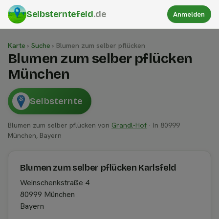
Selbsterntefeld
.de
Anmelden
Karte
›
Suche
›
Blumen zum selber pflücken
Blumen zum selber pflücken
München
Selbsternte
Blumen zum selber pflücken von
Grandl-Hof
· In 80999
München, Bayern
Blumen zum selber pflücken Karlsfeld
Weinschenkstraße 4
80999 München
Bayern