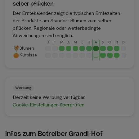
selber pflücken
Der Erntekalender zeigt die typischen Erntezeiten
der Produkte am Standort Blumen zum selber
pflücken. Regionale oder wetterbedingte
Abweichungen sind möglich.
J
F
M
A
M
J
J
A
S
O
N
D
Blumen
Kürbisse
Werbung
Derzeit keine Werbung verfügbar.
Cookie-Einstellungen überprüfen
Infos zum Betreiber Grandl-Hof