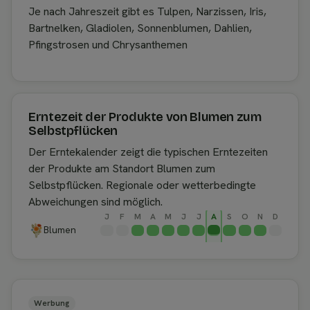
Je nach Jahreszeit gibt es Tulpen, Narzissen, Iris,
Bartnelken, Gladiolen, Sonnenblumen, Dahlien,
Pfingstrosen und Chrysanthemen
Erntezeit der Produkte von Blumen zum
Selbstpflücken
Der Erntekalender zeigt die typischen Erntezeiten
der Produkte am Standort Blumen zum
Selbstpflücken. Regionale oder wetterbedingte
Abweichungen sind möglich.
J
F
M
A
M
J
J
A
S
O
N
D
Blumen
Werbung