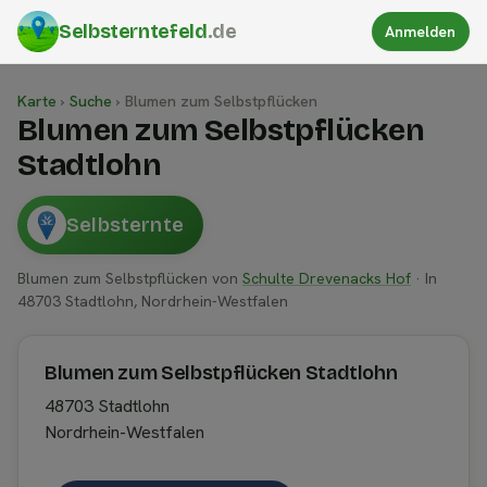
Selbsterntefeld
.de
Anmelden
Karte
›
Suche
›
Blumen zum Selbstpflücken
Blumen zum Selbstpflücken
Stadtlohn
Selbsternte
Blumen zum Selbstpflücken von
Schulte Drevenacks Hof
· In
48703 Stadtlohn, Nordrhein-Westfalen
Blumen zum Selbstpflücken Stadtlohn
48703 Stadtlohn
Nordrhein-Westfalen