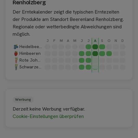
Renholzberg
Der Erntekalender zeigt die typischen Erntezeiten
der Produkte am Standort Beerenland Renholzberg.
Regionale oder wetterbedingte Abweichungen sind
möglich.
J
F
M
A
M
J
J
A
S
O
N
D
Heidelbeeren
Himbeeren
Rote Johannisbeeren
Schwarze Johannisbeeren
Werbung
Derzeit keine Werbung verfügbar.
Cookie-Einstellungen überprüfen