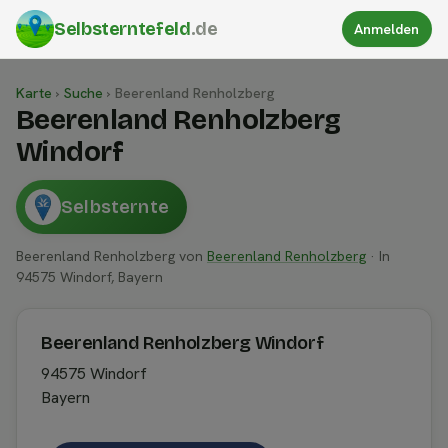
Selbsterntefeld
.de
Anmelden
Karte
›
Suche
›
Beerenland Renholzberg
Beerenland Renholzberg
Windorf
Selbsternte
Beerenland Renholzberg von
Beerenland Renholzberg
· In
94575 Windorf, Bayern
Beerenland Renholzberg Windorf
94575 Windorf
Bayern