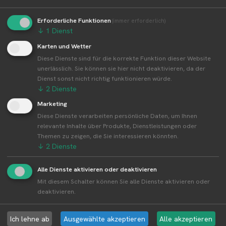
👤︎ Profilseite
Erforderliche Funktionen
(immer erforderlich)
↓
1
Dienst
Karten und Wetter
Diese Dienste sind für die korrekte Funktion dieser Website
unerlässlich. Sie können sie hier nicht deaktivieren, da der
Weitere Standorte von Beerenland
Dienst sonst nicht richtig funktionieren würde.
Renholzberg
↓
2
Dienste
Beerenland Renholzberg betreibt 2 Standorte
Marketing
Alle Standorte von Beerenland Renholzberg↗
Diese Dienste verarbeiten persönliche Daten, um Ihnen
relevante Inhalte über Produkte, Dienstleistungen oder
Kompakte Übersicht aller Standorte inkl.
Themen zu zeigen, die Sie interessieren könnten.
Firmensitz von Beerenland Renholzberg in einer
↓
2
Dienste
Karte und als Liste amzeigen.
Alle Dienste aktivieren oder deaktivieren
Mit diesem Schalter können Sie alle Dienste aktivieren oder
deaktivieren.
Aktuelle Infos zur Region 94575 Windorf
Ich lehne ab
Ausgewählte akzeptieren
Alle akzeptieren