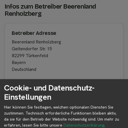
Infos zum Betreiber Beerenland
Renholzberg
Betreiber Adresse
Beerenland Renholzberg
Geltendorfer Str. 15
82299 Türkenfeld
Bayern
Deutschland
Cookie- und Datenschutz-
Betreiber kontaktieren
Einstellungen
Auf der Profilseite des Betreibers findest du weitere
Hier können Sie festlegen, welchen optionalen Diensten Sie
Informationen zum Betreiber und
zustimmen. Technisch erforderliche Funktionen bleiben aktiv,
Kontaktmöglichkeiten.
da sie für den Betrieb der Website notwendig sind.
Um mehr zu
erfahren, lesen Sie bitte unsere
Datenschutzerklärung
.