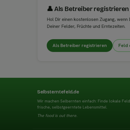
👤︎ Als Betreiber registrieren
Hol Dir einen kostenlosen Zugang, wenn D
Deiner Felder, Früchte und Erntezeiten.
Als Betreiber registrieren
Feld 
Selbsterntefeld.de
Wir machen Selbernten einfach: Finde lokale Fel
frische, selbstgeerntete Lebensmittel.
The food is out there.