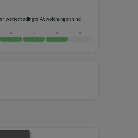
der wetterbedingte Abweichungen sind
S
O
N
D