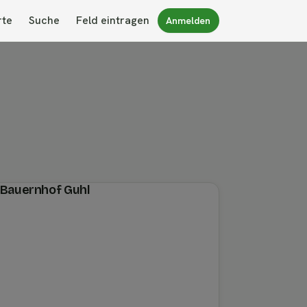
rte
Suche
Feld eintragen
Anmelden
n Bauernhof Guhl