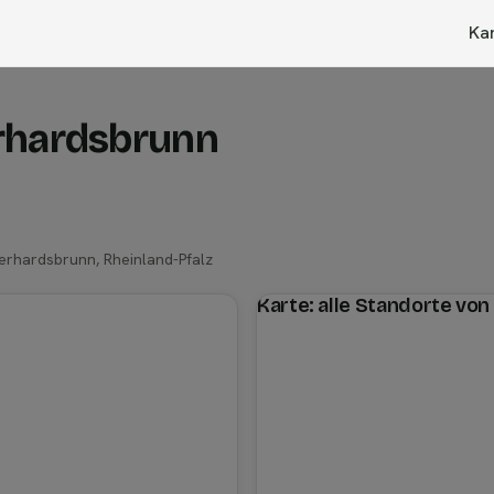
Ka
rhardsbrunn
erhardsbrunn, Rheinland-Pfalz
Karte: alle Standorte vo