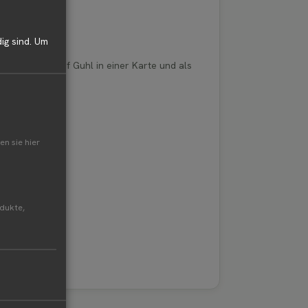
ig sind.
Um
z von Bauernhof Guhl in einer Karte und als
en sie hier
odukte,