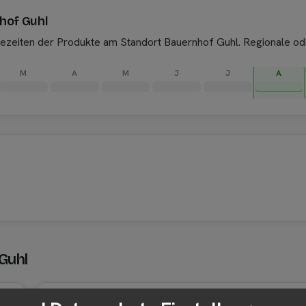
hof Guhl
ntezeiten der Produkte am Standort Bauernhof Guhl. Regionale o
M
A
M
J
J
A
Guhl