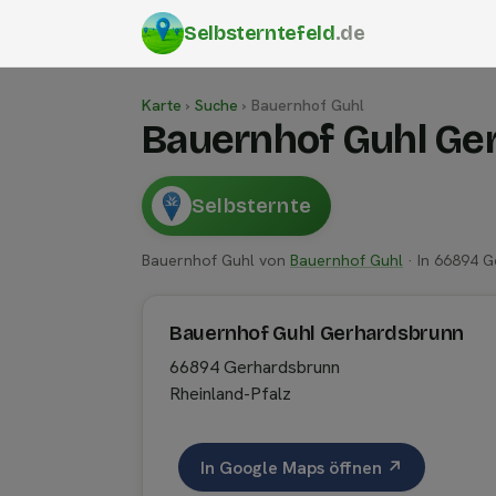
Selbsterntefeld
.de
Karte
›
Suche
›
Bauernhof Guhl
Bauernhof Guhl Ge
Selbsternte
Bauernhof Guhl von
Bauernhof Guhl
· In 66894 G
Bauernhof Guhl Gerhardsbrunn
66894 Gerhardsbrunn
Rheinland-Pfalz
In Google Maps öffnen ↗