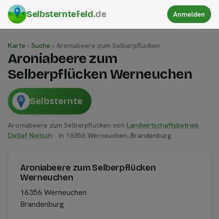
Selbsterntefeld
.de
Anmelden
Karte
›
Suche
›
Aroniabeere zum Selberpflücken
Aroniabeere zum
Selberpflücken Werneuchen
Selbsternte
Aroniabeere zum Selberpflücken von
Landwirtschaftsbetrieb
Detlef Nietsch
· In 16356 Werneuchen, Brandenburg
Aroniabeere zum Selberpflücken
Werneuchen
16356 Werneuchen
Brandenburg