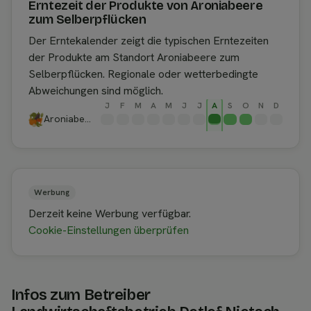
Erntezeit der Produkte von Aroniabeere
zum Selberpflücken
Der Erntekalender zeigt die typischen Erntezeiten
der Produkte am Standort Aroniabeere zum
Selberpflücken. Regionale oder wetterbedingte
Abweichungen sind möglich.
J
F
M
A
M
J
J
A
S
O
N
D
Aroniabeere
Werbung
Derzeit keine Werbung verfügbar.
Cookie-Einstellungen überprüfen
Infos zum Betreiber