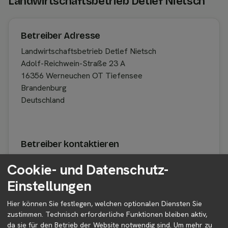
Landwirtschaftsbetrieb Detlef Nietsch
Betreiber Adresse
Landwirtschaftsbetrieb Detlef Nietsch
Adolf-Reichwein-Straße 23 A
16356 Werneuchen OT Tiefensee
Brandenburg
Deutschland
Betreiber kontaktieren
Auf der Profilseite des Betreibers findest du weitere
Cookie- und Datenschutz-
Informationen zum Betreiber und
Einstellungen
Kontaktmöglichkeiten.
Hier können Sie festlegen, welchen optionalen Diensten Sie
zustimmen. Technisch erforderliche Funktionen bleiben aktiv,
👤︎ Profilseite
da sie für den Betrieb der Website notwendig sind.
Um mehr zu