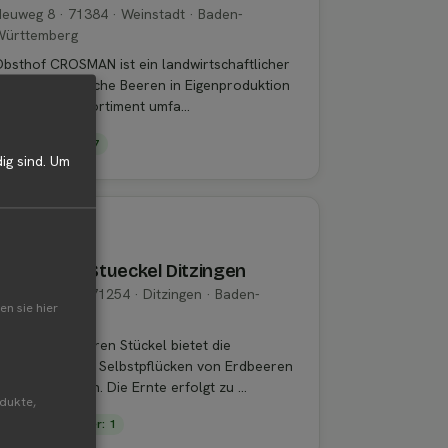
euweg 8 · 71384 · Weinstadt · Baden-
Württemberg
bsthof CROSMAN ist ein landwirtschaftlicher
etrieb, der frische Beeren in Eigenproduktion
nbietet. Das Sortiment umfa...
Verkaufsstand: 7
ig sind.
Um
BETREIBER
Erdbeeren Stueckel Ditzingen
erterhöfe 1 · 71254 · Ditzingen · Baden-
en sie hier
Württemberg
er Hof Erdbeeren Stückel bietet die
öglichkeit zum Selbstpflücken von Erdbeeren
nd Süßkirschen. Die Ernte erfolgt zu ...
odukte,
Selbsterntefelder: 1