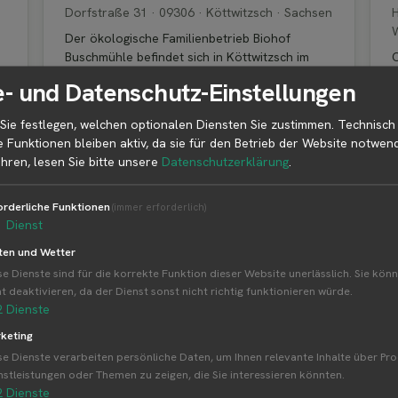
Dorfstraße 31 · 09306 · Köttwitzsch · Sachsen
H
Der ökologische Familienbetrieb Biohof
Buschmühle befindet sich in Köttwitzsch im
O
h
sächsischen Burgenland und bewirtschaf...
B
- und Datenschutz-Einstellungen
a
Selbsterntefelder: 1
Sie festlegen, welchen optionalen Diensten Sie zustimmen. Technisch
e Funktionen bleiben aktiv, da sie für den Betrieb der Website notwend
hren, lesen Sie bitte unsere
Datenschutzerklärung
.
orderliche Funktionen
(immer erforderlich)
BETREIBER
1
Dienst
Christbaum Stuber Güglingen
ten und Wetter
Schulstraße 13 · 74363 · Güglingen · Baden-
H
se Dienste sind für die korrekte Funktion dieser Website unerlässlich. Sie könn
Württemberg
ht deaktivieren, da der Dienst sonst nicht richtig funktionieren würde.
Der Betrieb bietet den Verkauf frisch
D
2
Dienste
s
geschlagener regionaler Weihnachtsbäume
M
keting
aus Baden-Württemberg in verschiedenen
u
se Dienste verarbeiten persönliche Daten, um Ihnen relevante Inhalte über Pr
Sor...
nstleistungen oder Themen zu zeigen, die Sie interessieren könnten.
2
Dienste