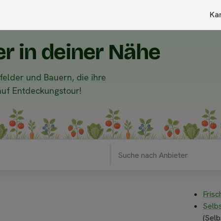
Ka
er in deiner Nähe
felder und Bauern, die ihre
auf Entdeckungstour!
Frisc
Selb
(Selb