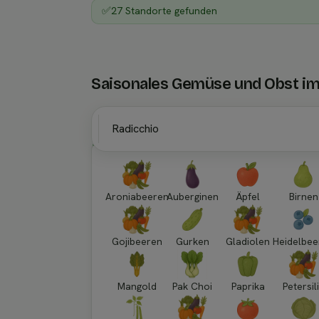
✅
27 Standorte gefunden
Saisonales Gemüse und Obst i
Aroniabeeren
Auberginen
Äpfel
Birnen
Gojibeeren
Gurken
Gladiolen
Heidelbee
Mangold
Pak Choi
Paprika
Petersil