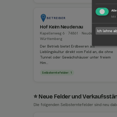
All
Mit
BETREIBER
Hof Keim Neudenau
Ich lehne a
Kapellenweg 6 · 74861 · Neudenau · Baden-
Württemberg
Der Betrieb bietet Erdbeeren als
Lieblingskultur direkt vom Feld an, die ohne
Tunnel oder Gewächshäuser unter freiem
Him...
Selbsterntefelder: 1
⭐ Neue Felder und Verkaufsstä
Die folgenden Selbsterntefelder sind neu dab