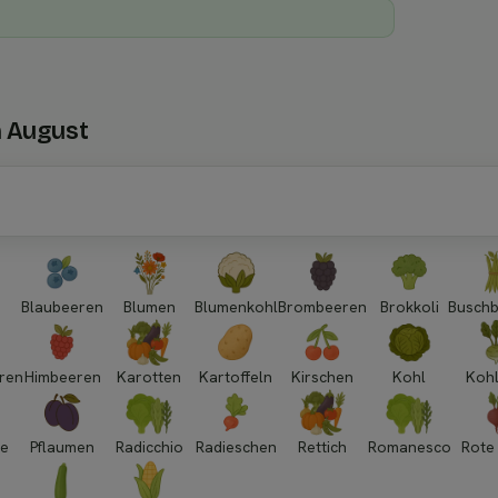
m August
Blaubeeren
Blumen
Blumenkohl
Brombeeren
Brokkoli
Busch
ren
Himbeeren
Karotten
Kartoffeln
Kirschen
Kohl
Kohl
ie
Pflaumen
Radicchio
Radieschen
Rettich
Romanesco
Rote