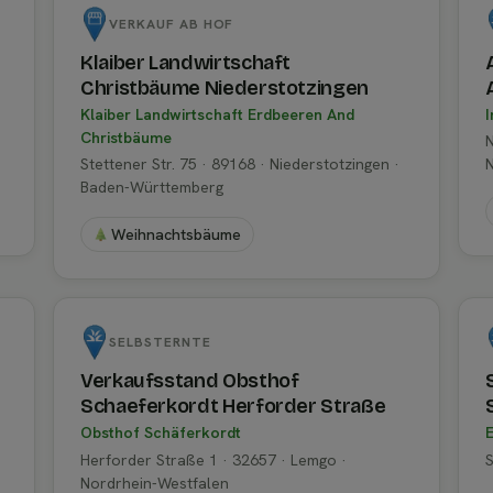
VERKAUF AB HOF
Klaiber Landwirtschaft
Christbäume Niederstotzingen
Klaiber Landwirtschaft Erdbeeren And
I
Christbäume
N
Stettener Str. 75 · 89168 · Niederstotzingen ·
Baden-Württemberg
Weihnachtsbäume
SELBSTERNTE
Verkaufsstand Obsthof
Schaeferkordt Herforder Straße
Obsthof Schäferkordt
E
Herforder Straße 1 · 32657 · Lemgo ·
S
Nordrhein-Westfalen