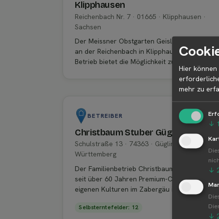
Klipphausen
Reichenbach Nr. 7 · 01665 · Klipphausen ·
Sachsen
Der Meissner Obstgarten Geisler befindet sic
Cookie
an der Reichenbach in Klipphausen. Der
Betrieb bietet die Möglichkeit zum ...
Hier können 
erforderlich
mehr zu erfa
Erf
BETREIBER
↓
Christbaum Stuber Güglingen
Kar
Schulstraße 13 · 74363 · Güglingen · Baden-
Die
Württemberg
nic
Der Familienbetrieb Christbaum Stuber bietet
↓
seit über 60 Jahren Premium-Christbäume au
Mar
eigenen Kulturen im Zabergäu in...
Die
Die
Selbsterntefelder: 12
↓