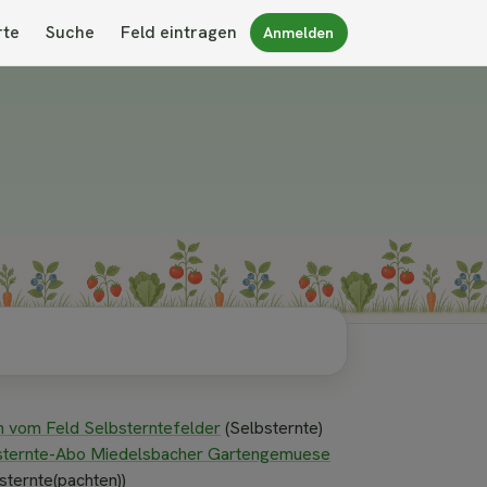
rte
Suche
Feld eintragen
Anmelden
h vom Feld Selbsterntefelder
(Selbsternte)
sternte-Abo Miedelsbacher Gartengemuese
sternte(pachten))