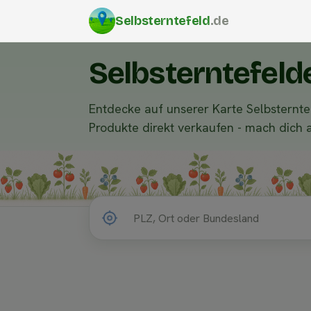
Selbsterntefeld
.de
Selbsterntefeld
Entdecke auf unserer Karte Selbsternte
Produkte direkt verkaufen - mach dich 