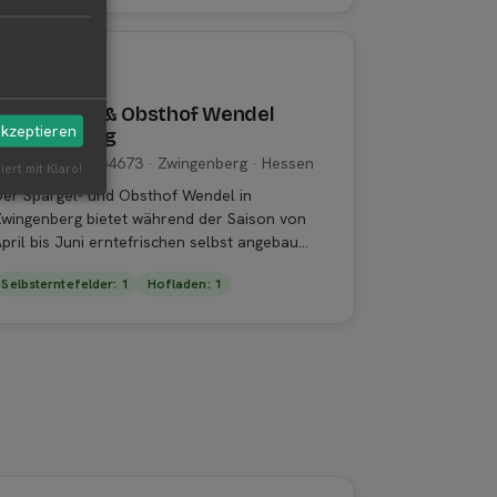
BETREIBER
Spargelhof & Obsthof Wendel
akzeptieren
Zwingenberg
pargelhof 1 · 64673 · Zwingenberg · Hessen
iert mit Klaro!
er Spargel- und Obsthof Wendel in
wingenberg bietet während der Saison von
pril bis Juni erntefrischen selbst angebau...
Selbsterntefelder: 1
Hofladen: 1