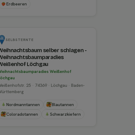
Erdbeeren
SELBSTERNTE
Weihnachtsbaum selber schlagen -
Weihnachtsbaumparadies
Weißenhof Löchgau
Weihnachtsbaumparadies Weißenhof
Löchgau
eißenhofstr. 25 · 74369 · Löchgau · Baden-
Württemberg
Nordmanntannen
Blautannen
Coloradotannen
Schwarzkiefern