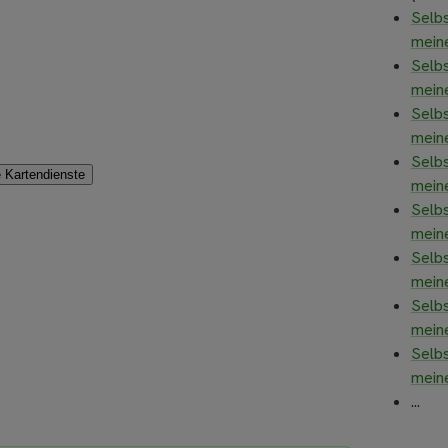
Selb
mein
Selb
mein
Selb
mein
Selb
e Kartendienste
mein
Selb
mein
Selb
mein
Selb
mein
Selb
mein
...