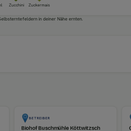
hl
Zucchini
Zuckermais
Selbsterntefeldern in deiner Nähe ernten.
BETREIBER
Biohof Buschmühle Köttwitzsch