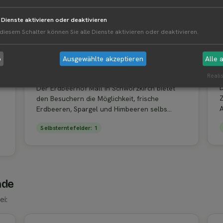
e Dienste aktivieren oder deaktivieren
 diesem Schalter können Sie alle Dienste aktivieren oder deaktivieren.
BETREIBER
Erdbeerhof-mall Allmendingen
b
Ausgewählte akzeptieren
Alle 
Härtleweg 3 · 89604 · Allmendingen · Baden-
S
Württemberg
Realis
D
Der Erdbeerhof Mall in Schwörzkirch bietet
Z
den Besuchern die Möglichkeit, frische
A
Erdbeeren, Spargel und Himbeeren selbs...
Selbsterntefelder: 1
nde
ei: