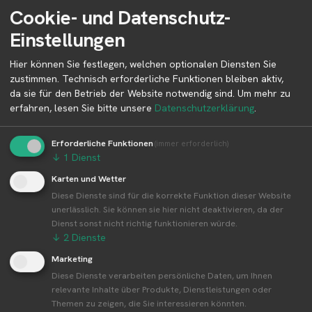
Cookie- und Datenschutz-
Einstellungen
Werbung
Derzeit keine Werbung verfügbar.
Hier können Sie festlegen, welchen optionalen Diensten Sie
Cookie-Einstellungen überprüfen
zustimmen. Technisch erforderliche Funktionen bleiben aktiv,
da sie für den Betrieb der Website notwendig sind.
Um mehr zu
erfahren, lesen Sie bitte unsere
Datenschutzerklärung
.
Aktuelle Infos zur Region 72525
Erforderliche Funktionen
(immer erforderlich)
Münsingen
↓
1
Dienst
Karten und Wetter
Diese Dienste sind für die korrekte Funktion dieser Website
Erntewetter für Münsingen
unerlässlich. Sie können sie hier nicht deaktivieren, da der
Aktuelles Wetter in der Umgebung von Münsingen
Dienst sonst nicht richtig funktionieren würde.
↓
2
Dienste
Marketing
Diese Dienste verarbeiten persönliche Daten, um Ihnen
relevante Inhalte über Produkte, Dienstleistungen oder
Themen zu zeigen, die Sie interessieren könnten.