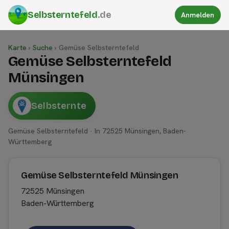
Selbsterntefeld
.de
Anmelden
Karte
›
Suche
›
Gemüse Selbsterntefeld
Gemüse Selbsterntefeld
Münsingen
Selbsternte
Gemüse Selbsterntefeld · In 72525 Münsingen, Baden-
Württemberg
Gemüse Selbsterntefeld Münsingen
72525 Münsingen
Baden-Württemberg