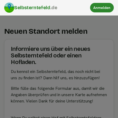
Selbsterntefeld
.de
Anmelden
Neuen Standort melden
Informiere uns über ein neues
Selbsterntefeld oder einen
Hofladen.
Du kennst ein Selbsterntefeld, das noch nicht bei
uns zu finden ist? Dann hilf uns, es hinzuzufügen!
Bitte fülle das folgende Formular aus, damit wir die
Angaben überprüfen und in unsere Karte aufnehmen
können. Vielen Dank für deine Unterstützung!
Wenn Du selbst einen Hof mit Selbsterntefeldern