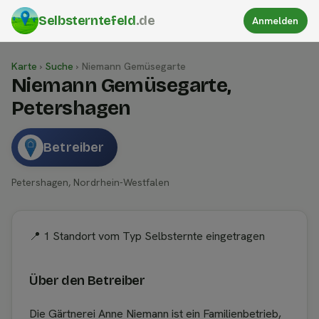
Selbsterntefeld
.de
Anmelden
Karte
›
Suche
›
Niemann Gemüsegarte
Niemann Gemüsegarte,
Petershagen
Betreiber
Petershagen, Nordrhein-Westfalen
📍 1 Standort vom Typ Selbsternte eingetragen
Über den Betreiber
Die Gärtnerei Anne Niemann ist ein Familienbetrieb,