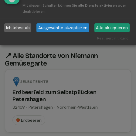
Mit diesem Schalter können Sie alle Dienste aktivieren oder
Werbung
deaktivieren.
Derzeit keine Werbung verfügbar.
Cookie-Einstellungen überprüfen
Ich lehne ab
Ausgewählte akzeptieren
Alle akzeptieren
Realisiert mit Klaro!
📍 Alle Standorte von Niemann
Gemüsegarte
SELBSTERNTE
Erdbeerfeld zum Selbstpflücken
Petershagen
32469 · Petershagen · Nordrhein-Westfalen
Erdbeeren