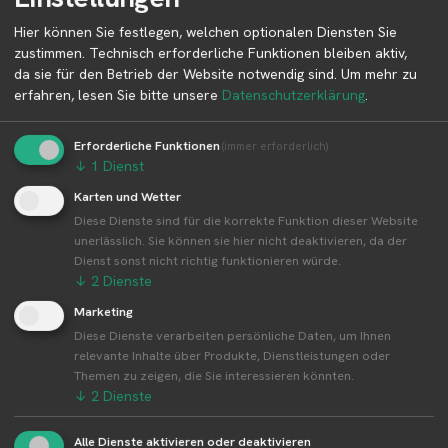
Hier können Sie festlegen, welchen optionalen Diensten Sie
ℹ️
zustimmen. Technisch erforderliche Funktionen bleiben aktiv,
Bitte wähle für Details ein Icon auf der Karte aus.
da sie für den Betrieb der Website notwendig sind.
Um mehr zu
erfahren, lesen Sie bitte unsere
Datenschutzerklärung
.
Erforderliche Funktionen
(immer erforderlich)
Erntezeit aller Produkte von Niemann
↓
1
Dienst
Gemüsegarte
Karten und Wetter
Diese Dienste sind für die korrekte Funktion dieser Website
Der Erntekalender zeigt die typischen Erntezeiten der
unerlässlich. Sie können sie hier nicht deaktivieren, da der
Produkte über alle Standorte von Niemann Gemüsegarte
Dienst sonst nicht richtig funktionieren würde.
hinweg. Regionale oder wetterbedingte Abweichungen sind
↓
2
Dienste
möglich.
Marketing
Diese Dienste verarbeiten persönliche Daten, um Ihnen
relevante Inhalte über Produkte, Dienstleistungen oder
J
F
M
A
M
J
J
A
S
O
N
D
Themen zu zeigen, die Sie interessieren könnten.
Erdbeeren
↓
2
Dienste
Alle Dienste aktivieren oder deaktivieren